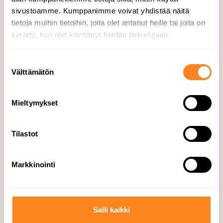
sivustoamme. Kumppanimme voivat yhdistää näitä
Infrapalvelut
tietoja muihin tietoihin, joita olet antanut heille tai joita on
kerätty, kun olet käyttänyt heidän palvelujaan.
S
Välttämätön
u
o
s
Mieltymykset
t
u
Lue lisää All­ti­mes­ta
m
Tilastot
u
k
Markkinointi
s
e
n
v
Salli kaikki
a