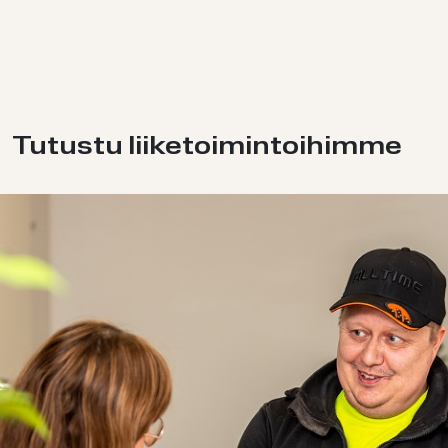
Tu­tus­tu lii­ke­toi­min­toi­him­me