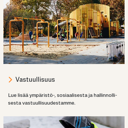
Vas­tuul­li­suus
Lue lisää ympäristö-​, so­si­aa­li­ses­ta ja hal­lin­nol­li­
ses­ta vas­tuul­li­suu­des­tam­me.