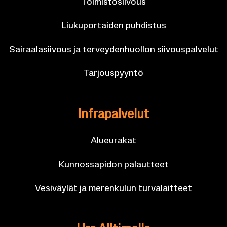
Toi­mis­to­sii­vous
Liu­ku­por­tai­den puh­dis­tus
Sai­raa­la­sii­vous ja ter­vey­den­huol­lon sii­vous­pal­ve­lut
Tar­jous­pyyn­tö
In­fra­pal­ve­lut
Alueu­ra­kat
Kun­nos­sa­pi­don pa­laut­teet
Ve­si­väy­lät ja me­ren­ku­lun tur­va­lait­teet