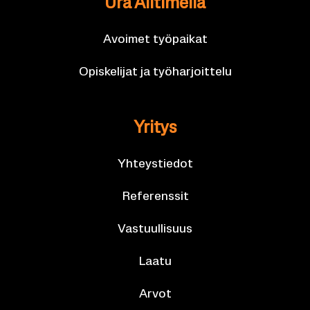
Ura All­ti­mel­la
Avoi­met työ­pai­kat
Opis­ke­li­jat ja työ­har­joit­te­lu
Yri­tys
Yh­teys­tie­dot
Re­fe­rens­sit
Vas­tuul­li­suus
Laatu
Arvot