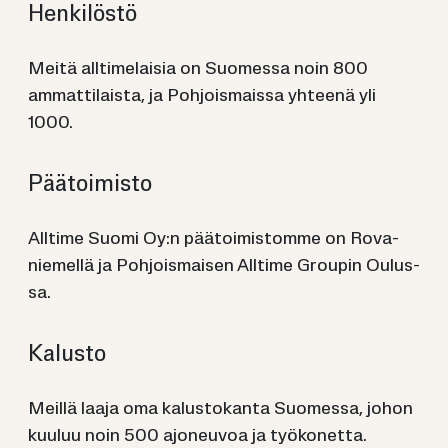
Hen­ki­lös­tö
Meitä alltimelaisia on Suomessa noin
800
ammattilaista, ja Pohjoismaissa yhteenä yli
1000.
Pää­toi­mis­to
All­ti­me Suomi Oy:n pää­toi­mis­tom­me on Ro­va­
nie­mel­lä ja Poh­jois­mai­sen All­ti­me Grou­pin Ou­lus­
sa.
Ka­lus­to
Meil­lä laaja oma ka­lus­to­kan­ta Suo­mes­sa, johon
kuu­luu noin 500 ajo­neu­voa ja työ­ko­net­ta.