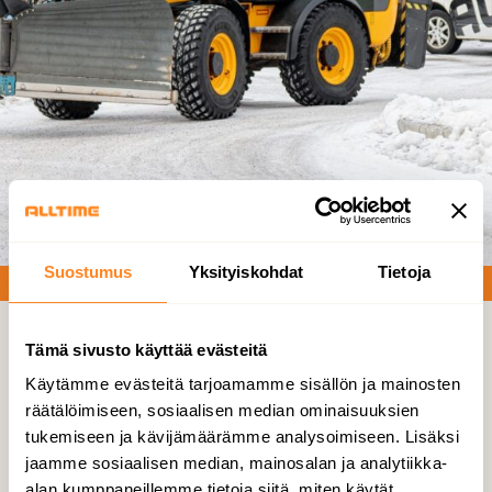
Suostumus
Yksityiskohdat
Tietoja
Tämä sivusto käyttää evästeitä
Infran kunnossapito
Käytämme evästeitä tarjoamamme sisällön ja mainosten
räätälöimiseen, sosiaalisen median ominaisuuksien
Infrapalvelumme pitävät sisällään kaupunkien ja
tukemiseen ja kävijämäärämme analysoimiseen. Lisäksi
kuntien alueurakat ja merenkulun turvalaitteiden
jaamme sosiaalisen median, mainosalan ja analytiikka-
huollon ja asennuksen vesiväylille
alan kumppaneillemme tietoja siitä, miten käytät