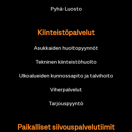
Pyhä-​Luosto
Kiin­teis­tö­pal­ve­lut
Asuk­kai­den huol­to­pyyn­nöt
Tek­ni­nen kiin­teis­tö­huol­to
Ul­koa­luei­den kun­nos­sa­pi­to ja tal­vi­hoi­to
Vi­her­pal­ve­lut
Tar­jous­pyyn­tö
Pai­kal­li­set sii­vous­pal­ve­lu­tii­mit