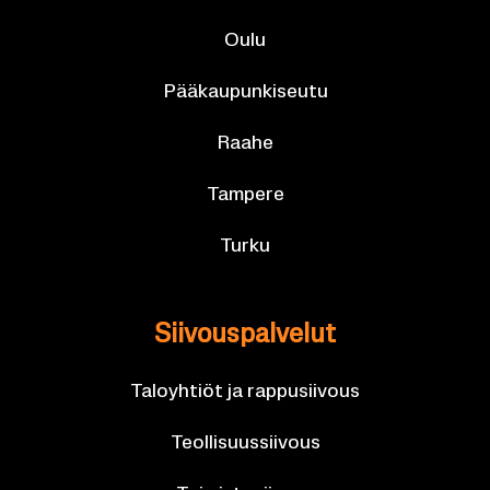
Oulu
Pää­kau­pun­ki­seu­tu
Raahe
Tam­pe­re
Turku
Sii­vous­pal­ve­lut
Ta­lo­yh­tiöt ja rap­pusii­vous
Teol­li­suus­sii­vous