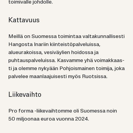
toimivalle johdolle.
Kat­ta­vuus
Meillä on Suomessa toimi
ntaa
valtakunnallisesti
Hangosta
Inariin kiinteistöpalveluissa,
alueurakoissa, vesiväylien hoidossa ja
puhtauspalveluissa.
Kas­vam­me yhä voi­mak­kaas­
ti ja olem­me ny­ky­ään Poh­jois­mai­nen toi­mi­ja, joka
pal­ve­lee maan­laa­jui­ses­ti myös Ruot­sis­sa.
Lii­ke­vaih­to
Pro forma -liikevaihtomme oli Suomessa noin
50 miljoonaa euroa vuonna 2024.