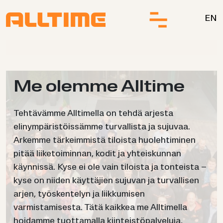
Siirry sisältöön.
EN
Me olem­me All­ti­me
Tehtävämme Alltimella on tehdä arjesta
elinympäristöissämme turvallista ja sujuvaa.
Arkemme tärkeimmistä tiloista huolehtiminen
pitää liiketoiminnan, kodit ja yhteiskunnan
käynnissä. Kyse ei ole vain tiloista ja tonteista –
kyse on niiden käyttäjien sujuvan ja turvallisen
arjen, työskentelyn ja liikkumisen
varmistamisesta. Tätä kaikkea me Alltimella
hoidamme tuottamalla kiinteistöpalveluja,