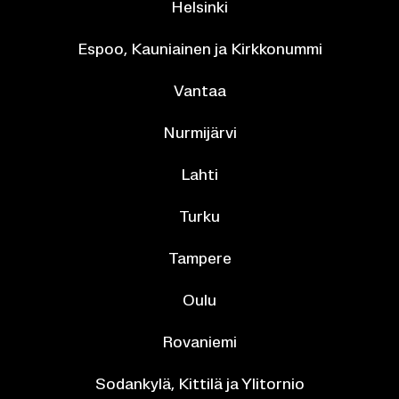
Hel­sin­ki
Espoo, Kau­niai­nen ja Kirk­ko­num­mi
Van­taa
Nur­mi­jär­vi
Lahti
Turku
Tam­pe­re
Oulu
Ro­va­nie­mi
So­dan­ky­lä, Kit­ti­lä ja Yli­tor­nio