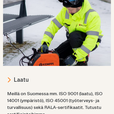
Laatu
Meil­lä on Suo­mes­sa mm. ISO 9001 (laatu), ISO
14001 (ym­pä­ris­tö), ISO 45001 (työterveys-​ ja
tur­val­li­suus) sekä RALA-​sertifikaatit. Tu­tus­tu