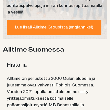
puhtauspalveluja ja infran kunnossapitoa maalla
ja vesillä.
Lue lisää Alltime Groupista (englanniksi)
All­ti­me Suo­mes­sa
His­to­ria
Alltime on perustettu 2006 Oulun alueella ja
juuremme ovat vahvasti Pohjois-Suomessa.
Vuoden
2021
lopulla omistuksemme siirtyi
y
rittäjäomistuksesta kotimaiselle
pääomasijoitusyhtiö MB Rahastoille
ja