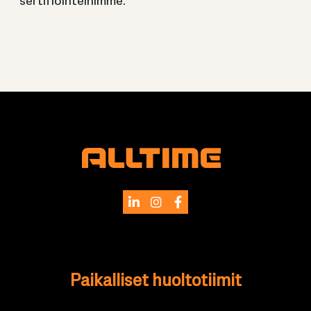
ser­ti­fioin­tei­him­me.
Pai­kal­li­set huol­to­tii­mit