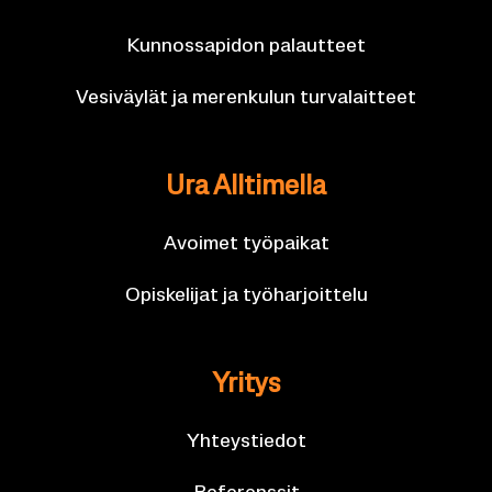
Kun­nos­sa­pi­don pa­laut­teet
Ve­si­väy­lät ja me­ren­ku­lun tur­va­lait­teet
Ura All­ti­mel­la
Avoi­met työ­pai­kat
Opis­ke­li­jat ja työ­har­joit­te­lu
Yri­tys
Yh­teys­tie­dot