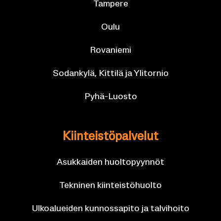
Tam­pe­re
Oulu
Ro­va­nie­mi
So­dan­ky­lä, Kit­ti­lä ja Yli­tor­nio
Pyhä-​Luosto
Kiin­teis­tö­pal­ve­lut
Asuk­kai­den huol­to­pyyn­nöt
Tek­ni­nen kiin­teis­tö­huol­to
Ul­koa­luei­den kun­nos­sa­pi­to ja tal­vi­hoi­to