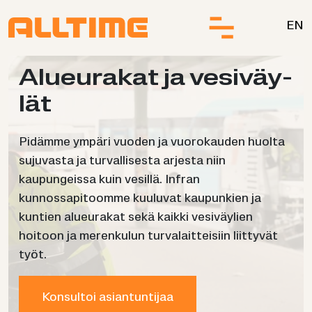
Siirry sisältöön.
EN
Alueu­ra­kat ja ve­si­väy­
lät
Pidämme ympäri vuoden ja vuorokauden huolta
sujuvasta ja turvallisesta arjesta niin
kaupungeissa kuin vesillä. Infran
kunnossapitoomme kuuluvat kaupunkien ja
kuntien alueurakat sekä kaikki vesiväylien
hoitoon ja merenkulun turvalaitteisiin liittyvät
työt.
Konsultoi asiantuntijaa