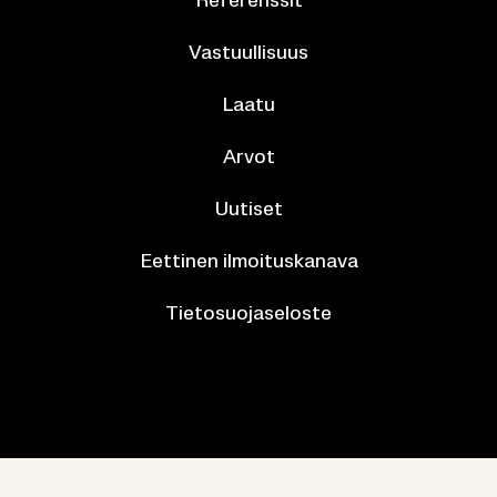
Re­fe­rens­sit
Vas­tuul­li­suus
Laatu
Arvot
Uu­ti­set
Eet­ti­nen il­moi­tus­ka­na­va
Tie­to­suo­ja­se­los­te