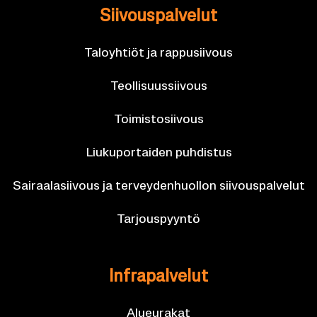
Sii­vous­pal­ve­lut
Ta­lo­yh­tiöt ja rap­pusii­vous
Teol­li­suus­sii­vous
Toi­mis­to­sii­vous
Liu­ku­por­tai­den puh­dis­tus
Sai­raa­la­sii­vous ja ter­vey­den­huol­lon sii­vous­pal­ve­lut
Tar­jous­pyyn­tö
In­fra­pal­ve­lut
Alueu­ra­kat