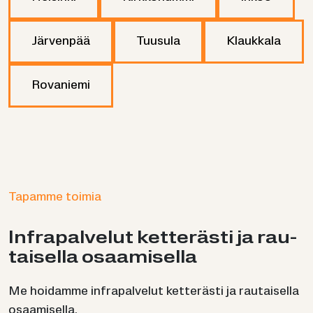
Järvenpää
Tuusula
Klaukkala
Rovaniemi
Tapamme toimia
In­fra­pal­ve­lut ket­te­räs­ti ja rau­
tai­sel­la osaa­mi­sel­la
Me hoidamme infrapalvelut ketterästi ja rautaisella
osaamisella.