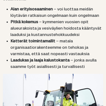
Alan erityisosaaminen
– voi luottaa meidän
löytävän ratkaisun ongelmaan kuin ongelmaan
Pitkä kokemus
– kymmenien vuosien opit
alueurakoista ja vesiväylien hoidosta kääntyvät
laaduksi ja kustannustehokkuudeksi
Ketterät toimintamallit
– matala
organisaatiorakenteemme on tehokas ja
varmistaa, että saat nopeasti vastauksia
Laadukas ja laaja kalustokanta
– jonka avulla
saamme työt asiallisesti ja turvallisesti