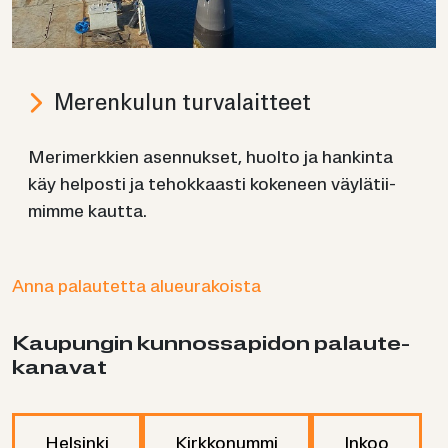
Me­ren­ku­lun tur­va­lait­teet
Me­ri­merk­kien asen­nuk­set, huol­to ja han­kin­ta
käy hel­pos­ti ja te­hok­kaas­ti ko­ke­neen väy­lä­tii­
mim­me kaut­ta.
Anna palautetta alueurakoista
Kau­pun­gin kun­nos­sa­pi­don pa­lau­te­
ka­na­vat
Helsinki
Kirkkonummi
Inkoo