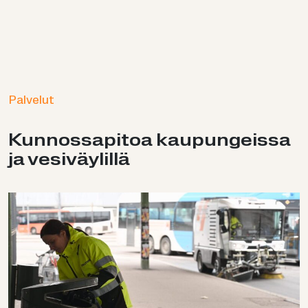
Palvelut
Kun­nos­sa­pi­toa kau­pun­geis­sa
ja ve­si­väy­lil­lä