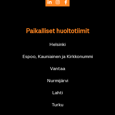
Pai­kal­li­set huol­to­tii­mit
Hel­sin­ki
Espoo, Kau­niai­nen ja Kirk­ko­num­mi
Van­taa
Nur­mi­jär­vi
Lahti
Turku