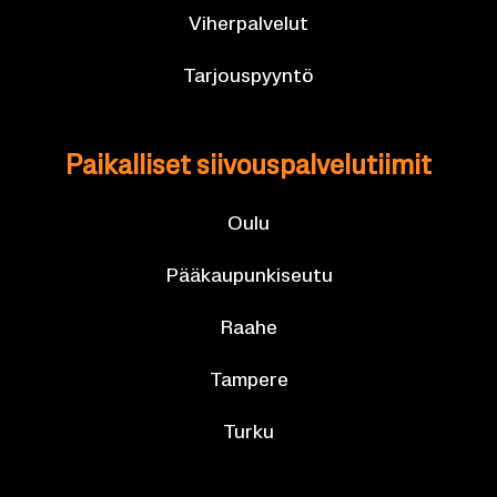
Vi­her­pal­ve­lut
Tar­jous­pyyn­tö
Pai­kal­li­set sii­vous­pal­ve­lu­tii­mit
Oulu
Pää­kau­pun­ki­seu­tu
Raahe
Tam­pe­re
Turku