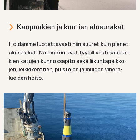
Kau­pun­kien ja kun­tien alueu­ra­kat
Hoi­dam­me luo­tet­ta­vas­ti niin suu­ret kuin pie­net
alueu­ra­kat. Näi­hin kuu­lu­vat tyy­pil­li­ses­ti kau­pun­
kien ka­tu­jen kun­nos­sa­pi­to sekä lii­kun­ta­paik­ko­
jen, leik­ki­kent­tien, puis­to­jen ja mui­den vi­he­ra­
luei­den hoito.