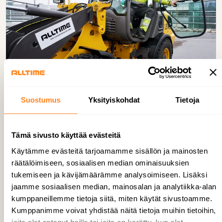
Suostumus
Yksityiskohdat
Tietoja
Ota yhteyttä
Ha­luai­sit­ko kes­kus­tel­la in­fran
Tämä sivusto käyttää evästeitä
kun­nos­sa­pi­dos­ta?
Käytämme evästeitä tarjoamamme sisällön ja mainosten
räätälöimiseen, sosiaalisen median ominaisuuksien
tukemiseen ja kävijämäärämme analysoimiseen. Lisäksi
jaamme sosiaalisen median, mainosalan ja analytiikka-alan
kumppaneillemme tietoja siitä, miten käytät sivustoamme.
Kumppanimme voivat yhdistää näitä tietoja muihin tietoihin,