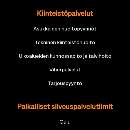
Kiin­teis­tö­pal­ve­lut
Asuk­kai­den huol­to­pyyn­nöt
Tek­ni­nen kiin­teis­tö­huol­to
Ul­koa­luei­den kun­nos­sa­pi­to ja tal­vi­hoi­to
Vi­her­pal­ve­lut
Tar­jous­pyyn­tö
Pai­kal­li­set sii­vous­pal­ve­lu­tii­mit
Oulu