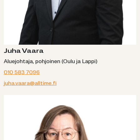
Juha Vaara
Aluejohtaja, pohjoinen (Oulu ja Lappi)
010 583 7096
juha.vaara@alltime.fi