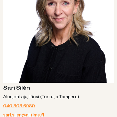
Sari Silén
Aluejohtaja, länsi (Turku ja Tampere)
040 808 6980
sari.silen@alltime.fi