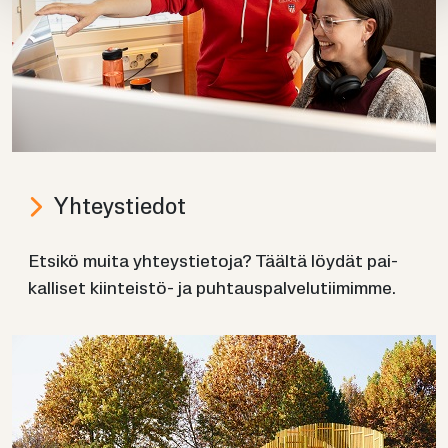
Yh­teys­tie­dot
Et­si­kö muita yh­teys­tie­to­ja? Tääl­tä löy­dät pai­
kal­li­set kiinteistö-​ ja puh­taus­pal­ve­lu­tii­mim­me.