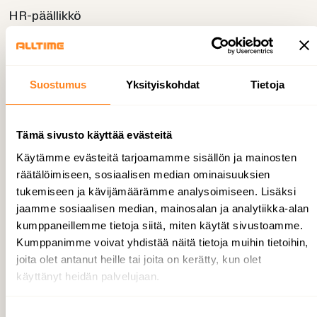
HR-päällikkö
0449012802
anna.koivikko@alltime.fi
Suostumus
Yksityiskohdat
Tietoja
Tämä sivusto käyttää evästeitä
Käytämme evästeitä tarjoamamme sisällön ja mainosten
räätälöimiseen, sosiaalisen median ominaisuuksien
tukemiseen ja kävijämäärämme analysoimiseen. Lisäksi
jaamme sosiaalisen median, mainosalan ja analytiikka-alan
kumppaneillemme tietoja siitä, miten käytät sivustoamme.
Kumppanimme voivat yhdistää näitä tietoja muihin tietoihin,
joita olet antanut heille tai joita on kerätty, kun olet
käyttänyt heidän palvelujaan.
S