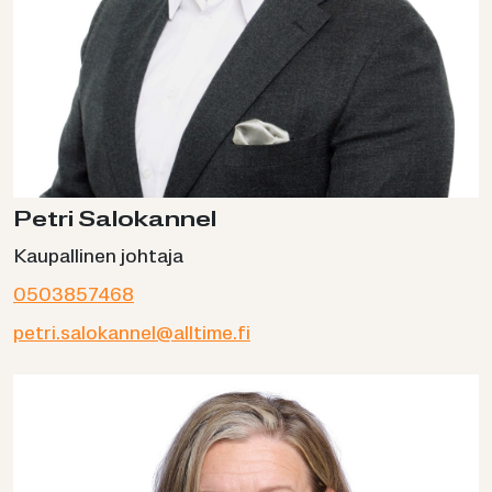
Petri Salokannel
Kaupallinen johtaja
0503857468
petri.salokannel@alltime.fi