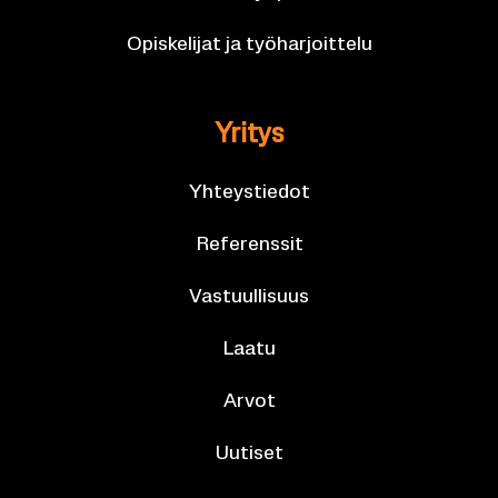
Opis­ke­li­jat ja työ­har­joit­te­lu
Yri­tys
Yh­teys­tie­dot
Re­fe­rens­sit
Vas­tuul­li­suus
Laatu
Arvot
Uu­ti­set