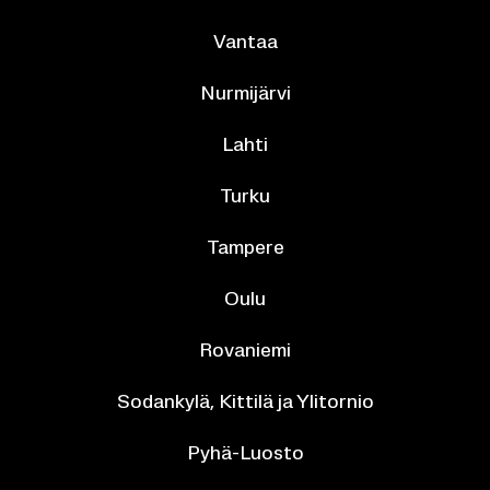
Van­taa
Nur­mi­jär­vi
Lahti
Turku
Tam­pe­re
Oulu
Ro­va­nie­mi
So­dan­ky­lä, Kit­ti­lä ja Yli­tor­nio
Pyhä-​Luosto