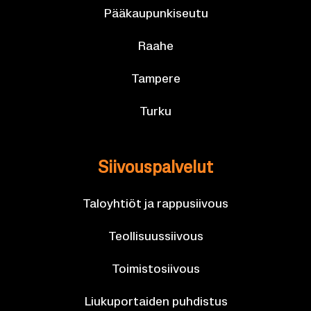
Pää­kau­pun­ki­seu­tu
Raahe
Tam­pe­re
Turku
Sii­vous­pal­ve­lut
Ta­lo­yh­tiöt ja rap­pusii­vous
Teol­li­suus­sii­vous
Toi­mis­to­sii­vous
Liu­ku­por­tai­den puh­dis­tus