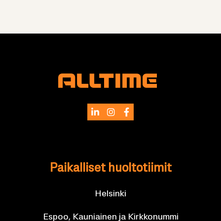
Pai­kal­li­set huol­to­tii­mit
Hel­sin­ki
Espoo, Kau­niai­nen ja Kirk­ko­num­mi