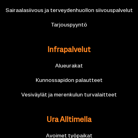
Sai­raa­la­sii­vous ja ter­vey­den­huol­lon sii­vous­pal­ve­lut
Tar­jous­pyyn­tö
In­fra­pal­ve­lut
Alueu­ra­kat
Kun­nos­sa­pi­don pa­laut­teet
Ve­si­väy­lät ja me­ren­ku­lun tur­va­lait­teet
Ura All­ti­mel­la
Avoi­met työ­pai­kat