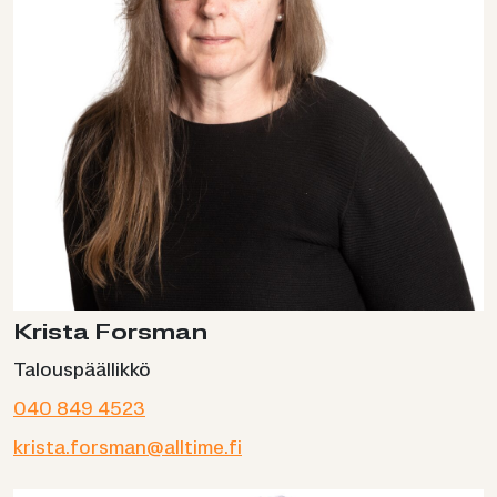
Krista Forsman
Talouspäällikkö
040 849 4523
krista.forsman@alltime.fi