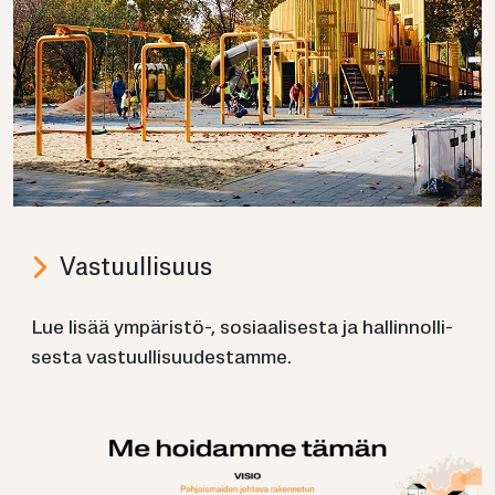
Vas­tuul­li­suus
Lue lisää ympäristö-​, so­si­aa­li­ses­ta ja hal­lin­nol­li­
ses­ta vas­tuul­li­suu­des­tam­me.