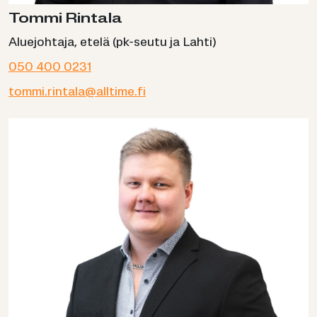
Tommi Rintala
Aluejohtaja, etelä (pk-seutu ja Lahti)
050 400 0231
tommi.rintala@alltime.fi