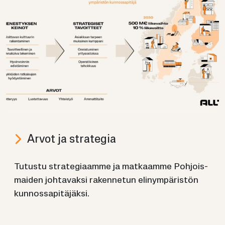
Arvot ja stra­te­gia
Tu­tus­tu stra­te­gi­aam­me ja mat­kaam­me Poh­jois­
mai­den joh­ta­vak­si ra­ken­ne­tun eli­nym­pä­ris­tön
kun­nos­sa­pi­tä­jäk­si.