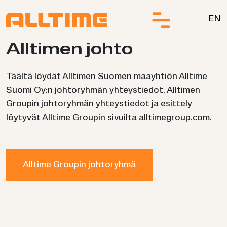
Siirry sisältöön.
EN
All­ti­men johto
Täältä löydät Alltimen Suomen maayhtiön Alltime
Suomi Oy:n johtoryhmän yhteystiedot. Alltimen
Groupin johtoryhmän yhteystiedot ja esittely
löytyvät Alltime Groupin sivuilta alltimegroup.com.
Alltime Groupin johtoryhmä