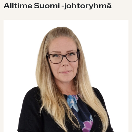
All­ti­me Suomi -​johtoryhmä