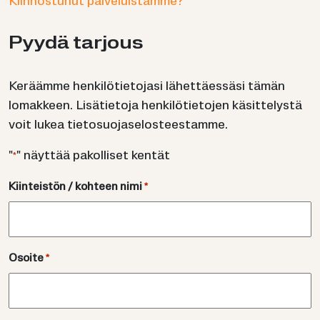
Kiinnostunut palveluistamme?
Pyydä tar­jous
Keräämme henkilötietojasi lähettäessäsi tämän
lomakkeen. Lisätietoja henkilötietojen käsittelystä
voit lukea tietosuojaselosteestamme.
"
" näyttää pakolliset kentät
*
Kiinteistön / kohteen nimi
*
Osoite
*