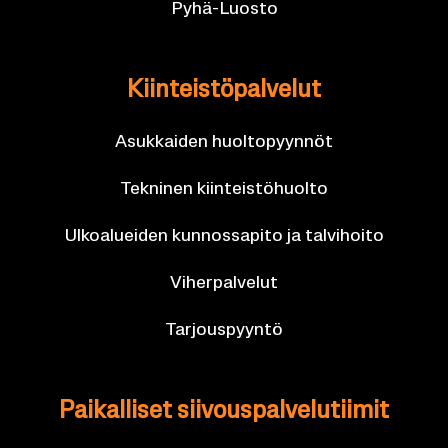
Pyhä-​Luosto
Kiin­teis­tö­pal­ve­lut
Asuk­kai­den huol­to­pyyn­nöt
Tek­ni­nen kiin­teis­tö­huol­to
Ul­koa­luei­den kun­nos­sa­pi­to ja tal­vi­hoi­to
Vi­her­pal­ve­lut
Tar­jous­pyyn­tö
Pai­kal­li­set sii­vous­pal­ve­lu­tii­mit