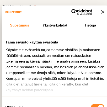
Sähköpostiosoite
*
Suostumus
Yksityiskohdat
Tietoja
Puhelin
Tämä sivusto käyttää evästeitä
Käytämme evästeitä tarjoamamme sisällön ja mainosten
Kuvaus
räätälöimiseen, sosiaalisen median ominaisuuksien
tukemiseen ja kävijämäärämme analysoimiseen. Lisäksi
jaamme sosiaalisen median, mainosalan ja analytiikka-alan
kumppaneillemme tietoja siitä, miten käytät sivustoamme.
Kumppanimme voivat yhdistää näitä tietoja muihin tietoihin,
joita olet antanut heille tai joita on kerätty, kun olet
käyttänyt heidän palvelujaan.
S