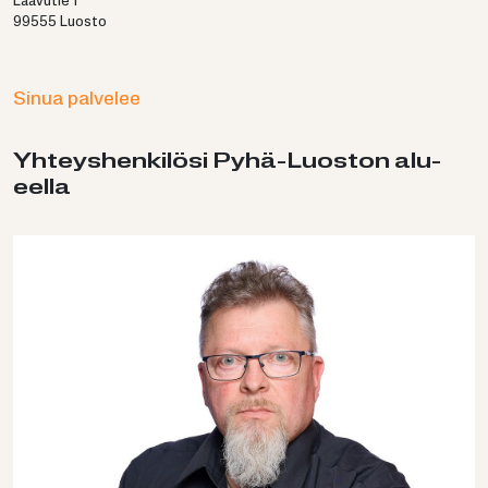
Laavutie 1
99555 Luosto
Sinua palvelee
Yh­teys­hen­ki­lö­si Pyhä-​Luoston alu­
eel­la