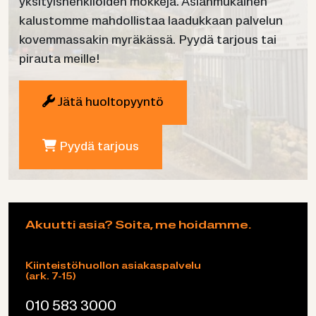
yksityishenkilöiden mökkejä. Asianmukainen
kalustomme mahdollistaa laadukkaan palvelun
kovemmassakin myräkässä. Pyydä tarjous tai
pirauta meille!
Jätä huoltopyyntö
Pyydä tarjous
Akuutti asia? Soita, me hoidamme.
Kiinteistöhuollon asiakaspalvelu
(ark. 7-15)
010 583 3000