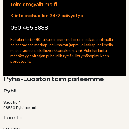
toimisto@alltime.fi
Kiinteistöhuollon 24/7 päivystys
050 465 8888
Puhelun hinta 010 -alkuisiin numeroihin on matkapuhelimella
soitettaessa matkapuhelumaksu (mpm) ja lankapuhelimella
soitettaessa paikallisverkkomaksu (pvm). Puhelun hinta
määräytyy soittajan puhelinliittymän liittymäsopimuksen
perusteella.
Pyhä-​Luoston toi­mi­pis­teem­me
Pyhä
Sädetie 4
98530 Pyhätunturi
Luosto