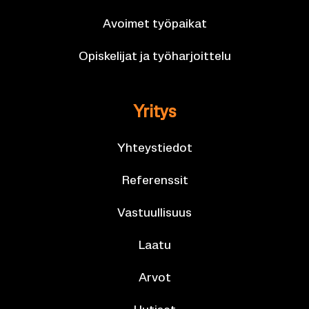
Avoi­met työ­pai­kat
Opis­ke­li­jat ja työ­har­joit­te­lu
Yri­tys
Yh­teys­tie­dot
Re­fe­rens­sit
Vas­tuul­li­suus
Laatu
Arvot