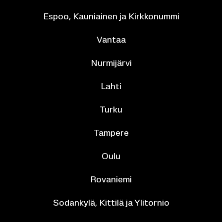
*
Espoo, Kau­niai­nen ja Kirk­ko­num­mi
Van­taa
Nur­mi­jär­vi
Lahti
Turku
Tam­pe­re
Oulu
Ro­va­nie­mi
So­dan­ky­lä, Kit­ti­lä ja Yli­tor­nio