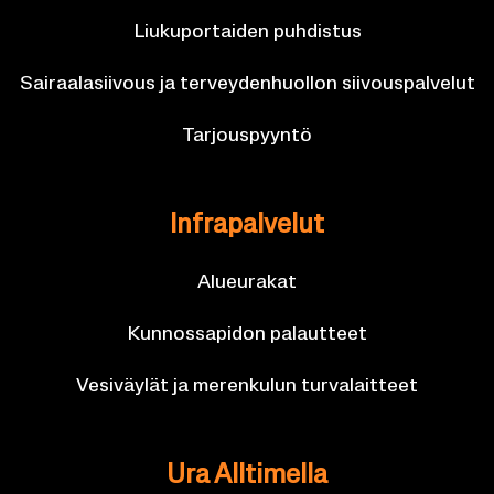
Liu­ku­por­tai­den puh­dis­tus
Sai­raa­la­sii­vous ja ter­vey­den­huol­lon sii­vous­pal­ve­lut
Tar­jous­pyyn­tö
In­fra­pal­ve­lut
Alueu­ra­kat
Kun­nos­sa­pi­don pa­laut­teet
Ve­si­väy­lät ja me­ren­ku­lun tur­va­lait­teet
Ura All­ti­mel­la