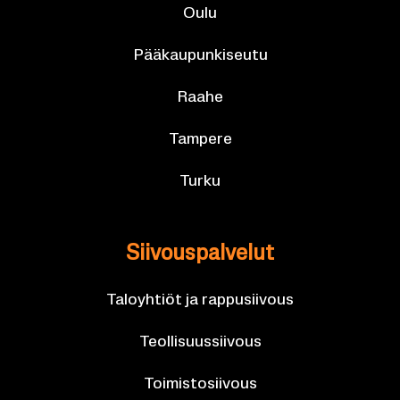
Oulu
Pää­kau­pun­ki­seu­tu
Raahe
Tam­pe­re
Turku
Sii­vous­pal­ve­lut
Ta­lo­yh­tiöt ja rap­pusii­vous
Teol­li­suus­sii­vous
Toi­mis­to­sii­vous