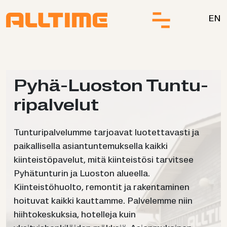
Siirry sisältöön.
EN
Pyhä-​Luoston Tun­tu­
ri­pal­ve­lut
Tunturipalvelumme tarjoavat luotettavasti ja
paikallisella asiantuntemuksella kaikki
kiinteistöpavelut, mitä kiinteistösi tarvitsee
Pyhätunturin ja Luoston alueella.
Kiinteistöhuolto, remontit ja rakentaminen
hoituvat kaikki kauttamme. Palvelemme niin
hiihtokeskuksia, hotelleja kuin