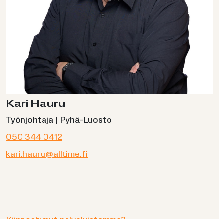
Kari Hauru
Työnjohtaja | Pyhä-Luosto
050 344 0412
kari.hauru@alltime.fi