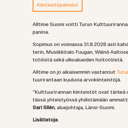
Kiin­teis­tö­pal­ve­lut
All­ti­me Suomi voit­ti Turun Kult­tuu­ri­ran­nan 
pa­ni­na.
So­pi­mus on voi­mas­sa 31.8.2028 asti kah­del
te­rin, Musiik­ki­ta­lo Fuu­gan, Wäinö Aal­to­se
to­töis­tä sekä ul­koa­luei­den hoi­to­töis­tä.
All­ti­me on jo ai­kai­sem­min vas­tan­nut
Turun
tuu­ri­ran­taan kuu­lu­via ar­vo­kiin­teis­tö­jä.
”Kult­tuu­ri­ran­nan kiin­teis­töt ovat tär­keä 
tässä yh­teis­työs­sä yh­dis­tä­mään am­mat­ti­
Sari Silén
, alue­joh­ta­ja, Länsi-​Suomi.
Li­sä­tie­to­ja