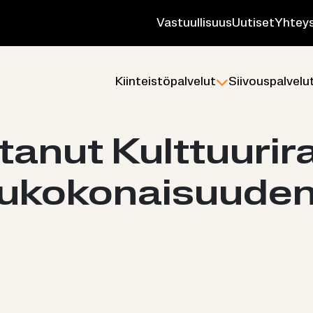
Vas­tuul­li­suus
Uu­ti­set
Yh­teys
Kiin­teis­tö­pal­ve­lut
Sii­vous­pal­ve­lu
­ta­nut Kult­tuu­ri­
­lu­ko­ko­nai­suu­de