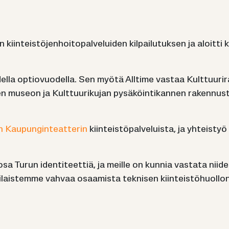
kiin­teis­tö­jen­hoi­to­pal­ve­lui­den kil­pai­lu­tuk­sen ja aloit­t
­la op­tio­vuo­del­la. Sen myötä All­ti­me vas­taa Kult­tuu­ri
n museon ja Kult­tuu­ri­ku­jan py­sä­köin­ti­kan­nen ra­ken­nus­t
 Kau­pun­gin­teat­te­rin
kiin­teis­tö­pal­ve­luis­ta, ja yh­teis­t
osa Turun iden­ti­teet­tiä, ja meil­le on kun­nia vas­ta­ta nii­d
lais­tem­me vah­vaa osaa­mis­ta tek­ni­sen kiin­teis­tö­huol­lon 