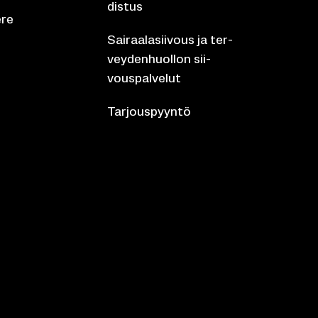
dis­tus
­re
Sai­raa­la­sii­vous ja ter­
vey­den­huol­lon sii­
vous­pal­ve­lut
Tar­jous­pyyn­tö