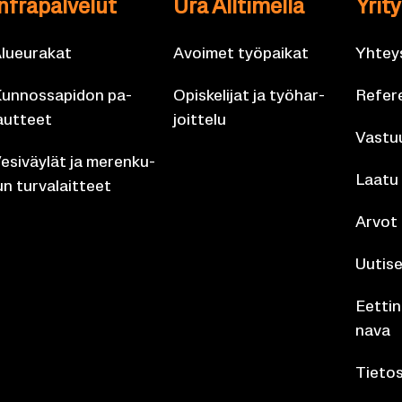
n­fra­pal­ve­lut
Ura All­ti­mel­la
Yri­t
lueu­ra­kat
Avoi­met työ­pai­kat
Yh­teys
un­nos­sa­pi­don pa­
Opis­ke­li­jat ja työ­har­
Re­fe­r
aut­teet
joit­te­lu
Vas­tuu
e­si­väy­lät ja me­ren­ku­
Laatu
un tur­va­lait­teet
Arvot
Uu­ti­s
Eet­ti­
na­va
Tie­to­