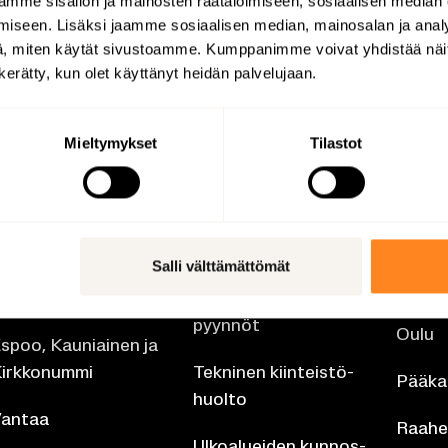
mme sisällön ja mainosten räätälöimiseen, sosiaalisen median
iseen. Lisäksi jaamme sosiaalisen median, mainosalan ja analy
, miten käytät sivustoamme. Kumppanimme voivat yhdistää näitä t
n kerätty, kun olet käyttänyt heidän palvelujaan.
Mieltymykset
Tilastot
ai­kal­li­set huol­
Kiin­teis­tö­pal­ve­
Pai­ka
o­tii­mit
lut
vous­p
Salli välttämättömät
mit
el­sin­ki
Asuk­kai­den huol­to­
pyyn­nöt
Oulu
spoo, Kau­niai­nen ja
irk­ko­num­mi
Tek­ni­nen kiin­teis­tö­
Pää­kau
huol­to
an­taa
Raahe
Ul­koa­luei­den kun­nos­