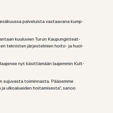
i ke­sä­kuus­sa pal­ve­luis­ta vas­taa­va­na kump­
­ran­taan kuu­lu­vien Turun Kau­pun­gin­teat­
en tek­nis­ten jär­jes­tel­mien hoito-​ ja huol­
yö laa­je­nee nyt kä­sit­tä­mään laa­jem­min Kult­
en su­ju­vas­ta toi­min­nas­ta.­ Pää­sem­me
ja ul­koa­luei­den hoi­ta­mi­ses­ta”, sanoo