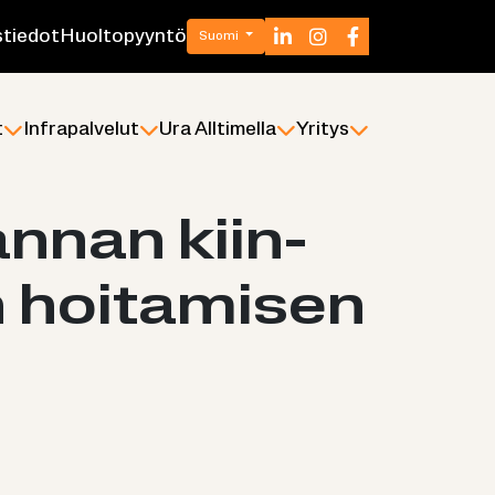
­tie­dot
Huol­to­pyyn­tö
Suomi
t
In­fra­pal­ve­lut
Ura All­ti­mel­la
Yri­tys
ran­nan kiin­
n hoi­ta­mi­sen