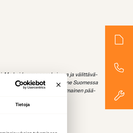
­si. Me hoi­dam­me en­na­koi­va­na ja vä­lit­tä­vä­
 ve­sil­lä. Yli 1000 työn­te­ki­jääm­me Suo­mes­sa
jä. All­ti­me Grou­pin omis­taa ko­ti­mai­nen pää­
Tietoja