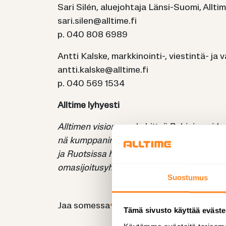
Sari Silén, alue­joh­ta­ja Länsi-​Suomi, All­t
sari.silen@all­ti­me.fi
p. 040 808 6989
Antti Kals­ke, markkinointi-​​​​, viestintä-​​​​ ja 
antti.kals­ke@all­ti­me.fi
p. 040 569 1534
All­ti­me ly­hyes­ti
All­ti­men vi­sio­na on ke­hit­tyä Poh­jois­mai­den
nä kump­pa­ni­na kiin­teis­tö­pal­ve­lut, puh­tau
ja Ruot­sis­sa hel­pot­ta­vat asiak­kai­dem­me elä­
oma­si­joi­tus­yh­tiö MB Ra­has­tot yh­des­sä to
Suostumus
Jaa so­mes­sa
Tämä sivusto käyttää eväste