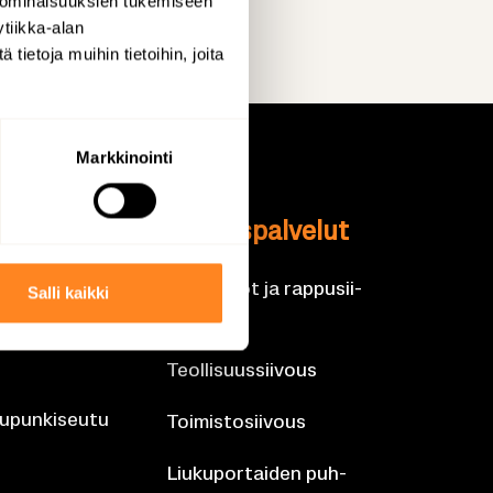
 ominaisuuksien tukemiseen
tiikka-alan
ietoja muihin tietoihin, joita
Markkinointi
l­li­set sii­
Sii­vous­pal­ve­lut
al­ve­lu­tii­
Ta­lo­yh­tiöt ja rap­pusii­
Salli kaikki
vous
Teol­li­suus­sii­vous
­pun­ki­seu­tu
Toi­mis­to­sii­vous
Liu­ku­por­tai­den puh­