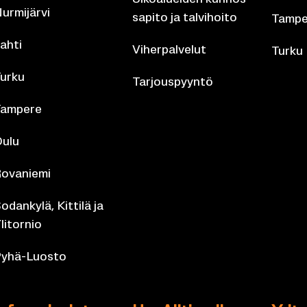
ur­mi­jär­vi
sa­pi­to ja tal­vi­hoi­to
Tam­pe
ahti
Vi­her­pal­ve­lut
Turku
urku
Tar­jous­pyyn­tö
am­pe­re
ulu
o­va­nie­mi
o­dan­ky­lä, Kit­ti­lä ja
li­tor­nio
yhä-​Luosto