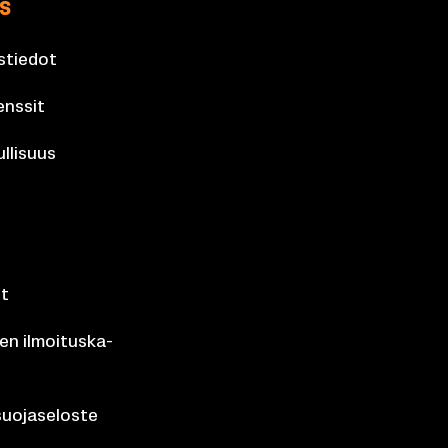
ys
­tie­dot
ens­sit
l­li­suus
et
nen il­moi­tus­ka­
suo­ja­se­los­te