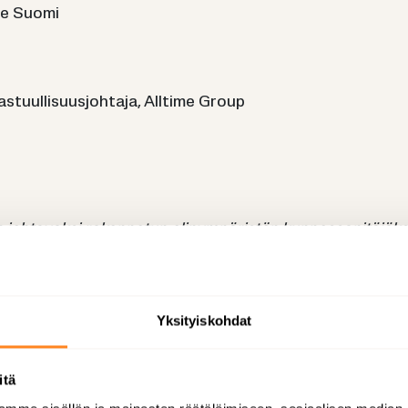
i­me Suomi
vas­tuul­li­suus­joh­ta­ja, All­ti­me Group
 joh­ta­vak­si ra­ken­ne­tun eli­nym­pä­ris­tön kun­nos­sa­pi­tä­jäk
s­pal­ve­lut sekä in­fra­struk­tuu­rin kun­nos­sa­pi­don maal­la ja
mää yl­lä­pi­tä­mäl­lä su­ju­via ja tur­val­li­sia eli­nym­pä­ris­tö­
i­mi­van joh­don kans­sa.
Yksityiskohdat
itä