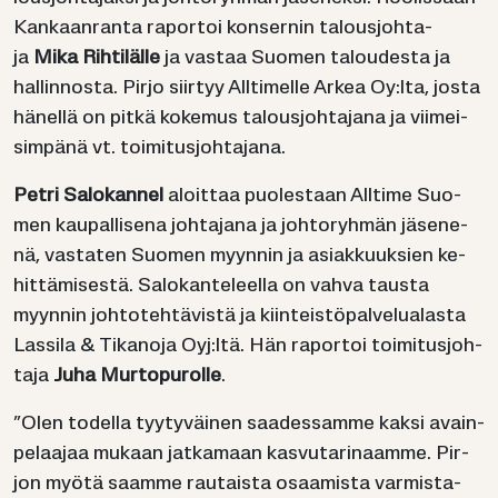
Kan­kaan­ran­ta ra­por­toi kon­ser­nin ta­lous­joh­ta­
ja
Mika Rih­ti­läl­le
ja vas­taa Suo­men ta­lou­des­ta ja
hal­lin­nos­ta. Pirjo siir­tyy All­ti­mel­le Arkea Oy:lta, josta
hä­nel­lä on pitkä ko­ke­mus ta­lous­joh­ta­ja­na ja vii­mei­
sim­pä­nä vt. toi­mi­tus­joh­ta­ja­na.
Petri Sa­lo­kan­nel
aloit­taa puo­les­taan All­ti­me Suo­
men kau­pal­li­se­na joh­ta­ja­na ja joh­to­ryh­män jä­se­ne­
nä, vas­ta­ten Suo­men myyn­nin ja asiak­kuuk­sien ke­
hit­tä­mi­ses­tä. Sa­lo­kan­te­leel­la on vahva taus­ta
myyn­nin joh­to­teh­tä­vis­tä ja kiin­teis­tö­pal­ve­lua­las­ta
Las­si­la & Ti­ka­no­ja Oyj:ltä. Hän ra­por­toi toi­mi­tus­joh­
ta­ja
Juha Mur­to­pu­rol­le
.
”Olen to­del­la tyy­ty­väi­nen saa­des­sam­me kaksi avain­
pe­laa­jaa mu­kaan jat­ka­maan kas­vu­ta­ri­naam­me. Pir­
jon myötä saam­me rau­tais­ta osaa­mis­ta var­mis­ta­