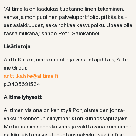
”All­ti­mel­la on laa­du­kas tuo­tan­nol­li­nen te­ke­mi­nen,
vahva ja mo­ni­puo­li­nen pal­ve­lu­port­fo­lio, pit­kä­ai­kai­
set asiak­kuu­det, sekä roh­kea kas­vu­pol­ku. Upeaa olla
tässä mu­ka­na,” sanoo Petri Sa­lo­kan­nel.
Li­sä­tie­to­ja
Antti Kals­ke, markkinointi-​​ ja vies­tin­tä­joh­ta­ja, All­ti­
me Group
antti.kals­ke@all­ti­me.fi
p.0405691534
All­ti­me ly­hyes­ti:
All­ti­men vi­sio­na on ke­hit­tyä Poh­jois­mai­den joh­ta­
vak­si ra­ken­ne­tun eli­nym­pä­ris­tön kun­nos­sa­pi­tä­jäk­si.
Me hoi­dam­me en­na­koi­va­na ja vä­lit­tä­vä­nä kump­pa­ni­
na kiin­teis­tö­pal­ve­lut, puh­taus­pal­ve­lut sekä in­fra­