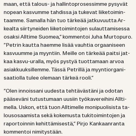
maan, että talous-​ ja hal­lin­to­pro­ses­sim­me py­sy­vät
no­pean kas­vum­me tah­dis­sa ja tu­ke­vat lii­ke­toi­min­
taam­me. Sa­mal­la hän tuo tär­ke­ää jat­ku­vuut­ta Ar­
keal­ta siir­ty­nei­den lii­ke­toi­min­to­jen su­laut­ta­mi­ses­sa
osak­si All­ti­me Suo­mea,” kom­men­toi Juha Mur­to­pu­ro.
”Pet­rin kaut­ta haem­me lisää vauh­tia or­gaa­ni­seen
kas­vuum­me ja myyn­tiin. Meil­le on tär­ke­ää pait­si jat­
kaa kasvu-​uralla, myös pys­tyä tuot­ta­maan arvoa
asiak­kuuk­sil­lem­me. Tässä Pet­ril­lä ja myyn­tior­ga­ni­
saa­tiol­la tulee ole­maan tär­keä rooli.”
”Olen in­nois­sa­ni uu­des­ta teh­tä­väs­tä­ni ja odo­tan
pää­se­vä­ni tu­tus­tu­maan uusiin työ­ka­ve­rei­hi­ni All­ti­
mel­la. Uskon, että tuon All­ti­mel­le mo­ni­puo­li­sis­ta ta­
lous­osaa­mis­ta sekä ko­ke­mus­ta tu­ki­toi­min­to­jen ja
ra­por­toin­nin ke­hit­tä­mi­ses­tä,” Pirjo Kan­kaan­ran­ta
kom­men­toi ni­mi­tys­tään.