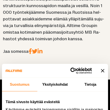
struk­tuu­rin kun­nos­sa­pi­don maal­la ja ve­sil­lä. Noin 1
000 työn­te­ki­jääm­me Suo­mes­sa ja Ruot­sis­sa hel­
pot­ta­vat asiak­kai­dem­me elä­mää yl­lä­pi­tä­mäl­lä su­ju­
via ja tur­val­li­sia eli­nym­pä­ris­tö­jä. All­ti­me Grou­pin
omis­taa ko­ti­mai­nen pää­oma­si­joi­tus­yh­tiö MB Ra­
has­tot yh­des­sä toi­mi­van joh­don kans­sa.
Jaa so­mes­sa
Suostumus
Yksityiskohdat
Tietoja
Tämä sivusto käyttää evästeitä
Käytämme evästeitä tarjoamamme sisällön ja mainosten