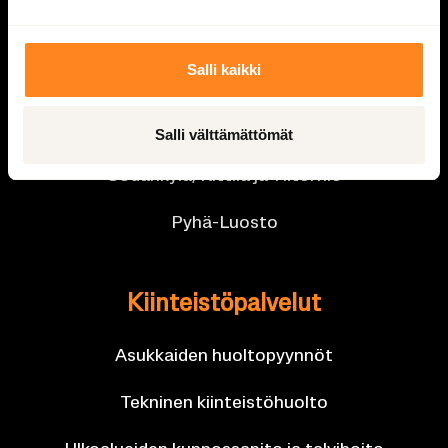
e
Tam­pe­re
n
v
Salli kaikki
Oulu
a
l
Ro­va­nie­mi
i
Salli välttämättömät
n
So­dan­ky­lä, Kit­ti­lä ja Yli­tor­nio
t
a
Pyhä-​Luosto
Kiin­teis­tö­pal­ve­lut
Asuk­kai­den huol­to­pyyn­nöt
Tek­ni­nen kiin­teis­tö­huol­to