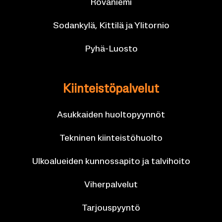
Ro­va­nie­mi
So­dan­ky­lä, Kit­ti­lä ja Yli­tor­nio
Pyhä-​Luosto
Kiin­teis­tö­pal­ve­lut
Asuk­kai­den huol­to­pyyn­nöt
Tek­ni­nen kiin­teis­tö­huol­to
Ul­koa­luei­den kun­nos­sa­pi­to ja tal­vi­hoi­to
Vi­her­pal­ve­lut
Tar­jous­pyyn­tö