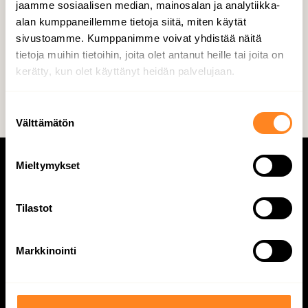
on si­joit­ta­nut me­nes­tyk­sek­kääs­ti yli 40 kes­ki­suu­
jaamme sosiaalisen median, mainosalan ja analytiikka-
alan kumppaneillemme tietoja siitä, miten käytät
reen yh­ti­öön Poh­jois­mais­sa. www.mb.fi
sivustoamme. Kumppanimme voivat yhdistää näitä
tietoja muihin tietoihin, joita olet antanut heille tai joita on
Jaa so­mes­sa
kerätty, kun olet käyttänyt heidän palvelujaan.
S
Välttämätön
u
o
s
Mieltymykset
t
u
m
Tilastot
u
k
Markkinointi
s
e
n
v