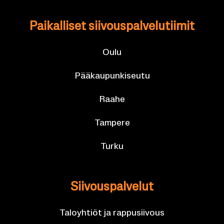
Pai­kal­li­set sii­vous­pal­ve­lu­tii­mit
Oulu
Pää­kau­pun­ki­seu­tu
Raahe
Tam­pe­re
Turku
Sii­vous­pal­ve­lut
Ta­lo­yh­tiöt ja rap­pusii­vous