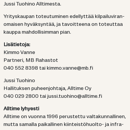
Jussi Tuo­hi­no All­ti­mes­ta.
Yri­tys­kau­pan to­teu­tu­mi­nen edel­lyt­tää kil­pai­lu­vi­ran­
omai­sen hy­väk­syn­tää, ja ta­voit­tee­na on to­teut­taa
kaup­pa mah­dol­li­sim­man pian.
Li­sä­tie­to­ja:
Kimmo Vanne
Part­ne­ri, MB Ra­has­tot
040 552 8398 tai kimmo.vanne@mb.fi
Jussi Tuo­hi­no
Hal­li­tuk­sen pu­heen­joh­ta­ja, All­ti­me Oy
040 029 2800 tai jussi.tuo­hi­no@all­ti­me.fi
All­ti­me ly­hyes­ti
All­ti­me on vuon­na 1996 pe­rus­tet­tu val­ta­kun­nal­li­nen,
mutta sa­mal­la pai­kal­li­nen kiinteistöhuolto-​ ja in­fra­