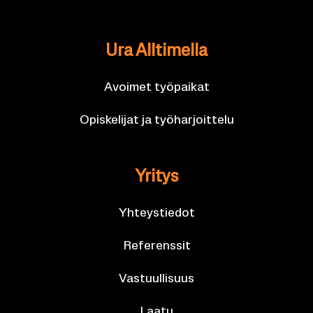
Ura All­ti­mel­la
Avoi­met työ­pai­kat
Opis­ke­li­jat ja työ­har­joit­te­lu
Yri­tys
Yh­teys­tie­dot
Re­fe­rens­sit
Vas­tuul­li­suus
Laatu