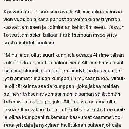
Kas­va­nei­den re­surs­sien avul­la All­ti­me aikoo seu­raa­
vien vuo­sien ai­ka­na pa­nos­taa voi­mak­kaas­ti yh­tiön
kas­vat­ta­mi­seen ja toi­min­nan ke­hit­tä­mi­seen. Kas­vun
to­teut­ta­mi­sek­si tul­laan har­kit­se­maan myös yri­ty­
sos­to­mah­dol­li­suuk­sia.
”Mi­nul­le on ollut suuri kun­nia luot­sa­ta All­ti­me tähän
ko­ko­luok­kaan, mutta ha­lu­ni viedä All­ti­me kan­sain­vä­l
i­sil­le mark­ki­noil­le ja edel­leen kiih­dyt­tää kas­vua edel­
lyt­ti am­mat­ti­mai­sen kump­pa­nin mu­kaan­tu­loa. Mi­nul­
le oli tär­kein­tä saada kump­pa­ni, joka jakaa mei­dän
per­hey­ri­tyk­sen ar­vo­maa­il­man ja saman vä­lit­tö­män
te­ke­mi­sen mei­nin­gin, joka All­ti­mes­sa on aina ollut
läsnä. Olen va­kuut­tu­nut, että MB Ra­has­tot on meil­
le oikea kump­pa­ni tu­ke­maan kas­vu­mat­kaam­me”, to­
te­aa yrit­tä­jä ja ny­kyi­nen hal­li­tuk­sen pu­heen­joh­ta­ja