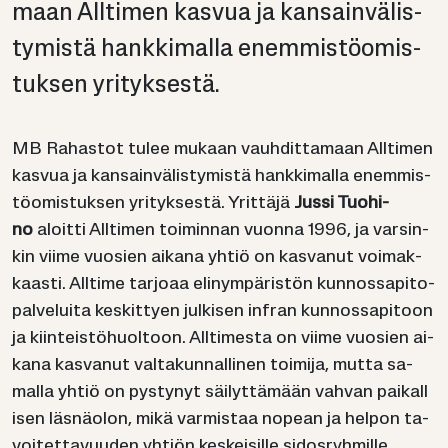
maan All­ti­men kas­vua ja kan­sain­vä­lis­
ty­mis­tä hank­ki­mal­la enem­mis­tö­omis­
tuk­sen yri­tyk­ses­tä.
MB Ra­has­tot tulee mu­kaan vauh­dit­ta­maan All­ti­men
kas­vua ja kan­sain­vä­lis­ty­mis­tä hank­ki­mal­la enem­mis­
tö­omis­tuk­sen yri­tyk­ses­tä. Yrit­tä­jä
Jussi Tuo­hi­
no
aloit­ti All­ti­men toi­min­nan vuon­na 1996, ja var­sin­
kin viime vuo­sien ai­ka­na yhtiö on kas­va­nut voi­mak­
kaas­ti. All­ti­me tar­jo­aa eli­nym­pä­ris­tön kun­nos­sa­pi­to­
pal­ve­lui­ta kes­kit­tyen jul­ki­sen in­fran kun­nos­sa­pi­toon
ja kiin­teis­tö­huol­toon. All­ti­mes­ta on viime vuo­sien ai­
ka­na kas­va­nut val­ta­kun­nal­li­nen toi­mi­ja, mutta sa­
mal­la yhtiö on pys­ty­nyt säi­lyt­tä­mään vah­van pai­kal­l
i­sen läs­nä­olon, mikä var­mis­taa no­pean ja hel­pon ta­
voi­tet­ta­vuu­den yh­tiön kes­kei­sil­le si­dos­ryh­mil­le.