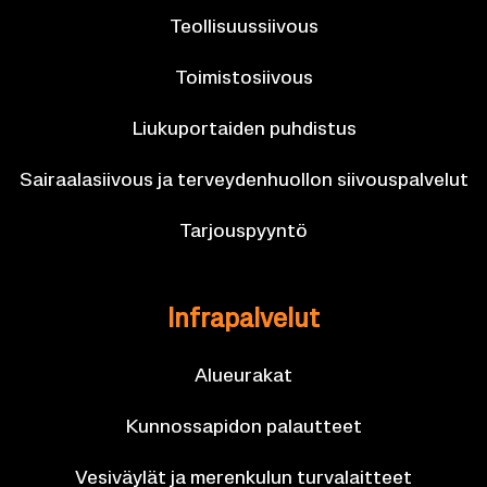
Teol­li­suus­sii­vous
Toi­mis­to­sii­vous
Liu­ku­por­tai­den puh­dis­tus
Sai­raa­la­sii­vous ja ter­vey­den­huol­lon sii­vous­pal­ve­lut
Tar­jous­pyyn­tö
In­fra­pal­ve­lut
Alueu­ra­kat
Kun­nos­sa­pi­don pa­laut­teet
Ve­si­väy­lät ja me­ren­ku­lun tur­va­lait­teet