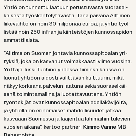
Yhtiö on tun­net­tu laa­tuun pe­rus­tu­vas­ta suo­ra­sel­
käi­ses­tä työs­ken­te­ly­ta­vas­ta. Tänä päi­vä­nä All­ti­men
lii­ke­vaih­to on noin 30 mil­joo­naa euroa, ja yhtiö työl­
lis­tää noin 250 in­fran ja kiin­teis­tö­jen kun­nos­sa­pi­don
am­mat­ti­lais­ta.
”All­ti­me on Suo­men joh­ta­via kun­nos­sa­pi­toa­lan yri­
tyk­siä, joka on kas­va­nut voi­mak­kaas­ti viime vuo­si­na.
Yrit­tä­jä Jussi Tuo­hi­no yh­des­sä tii­min­sä kans­sa on
luo­nut yh­ti­öön ai­dos­ti vä­lit­tä­vän kult­tuu­rin, mikä
näkyy kor­kea­na pal­ve­lun laa­tu­na sekä suo­ra­sel­käi­
se­nä toi­min­ta­mal­li­na ja luo­tet­ta­vuu­te­na. Yh­tiön
työn­te­ki­jät ovat kun­nos­sa­pi­toa­lan edel­lä­kä­vi­jöi­tä,
ja yh­tiöl­lä on erin­omai­set mah­dol­li­suu­det jat­kaa
kas­vu­aan Suo­mes­sa ja laa­jen­tua lä­hi­mai­hin tu­le­vien
vuo­sien ai­ka­na”, ker­too part­ne­ri
Kimmo Vanne
MB
Ra­has­tois­ta.