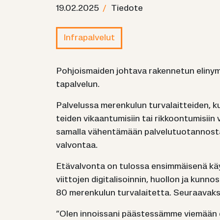
19.02.2025
/
Tie­do­te
In­fra­pal­ve­lut
Poh­jois­mai­den joh­ta­va ra­ken­ne­tun eli­nym­
ta­pal­ve­lun.
Pal­ve­lus­sa me­ren­ku­lun tur­va­lait­tei­den, k
tei­den vi­kaan­tu­mi­siin tai rik­koon­tu­mi­siin 
sa­mal­la vä­hen­tä­mään pal­ve­lu­tuo­tan­nos­ta
val­von­taa.
Etä­val­von­ta on tu­los­sa en­sim­mäi­se­nä kä
viit­to­jen di­gi­ta­li­soin­nin, huol­lon ja kun­
80 me­ren­ku­lun tur­va­lai­tet­ta. Seu­raa­vak
”Olen in­nois­sa­ni pääs­tes­säm­me vie­mään d