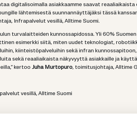
taa di­gi­ta­li­soi­mal­la asiak­kaam­me saa­vat re­aa­liai­kais­ta
un­gil­le läh­te­mi­ses­tä suun­nan­näyt­tä­jäk­si tässä kans­s
oh­ta­ja, In­fra­pal­ve­lut ve­sil­lä, All­ti­me Suomi.
­lun tur­va­lait­tei­den kun­nos­sa­pi­dos­sa. Yli 60% Suo­men mer
nen esi­merk­ki siitä, miten uudet tek­no­lo­giat, ro­bo­tiik­ka j
ui­hin, kiin­teis­tö­pal­ve­lui­hin sekä in­fran kun­nos­sa­pi­toon
­ta sekä re­aa­liai­kais­ta nä­ky­vyyt­tä asiak­kail­le ja käyt­tä­
eilla,” ker­too
Juha Mur­to­pu­ro
, toi­mi­tus­joh­ta­ja, All­ti­me
a­pal­ve­lut ve­sil­lä, All­ti­me Suomi
s­tuul­li­suus­joh­ta­ja, All­ti­me Group