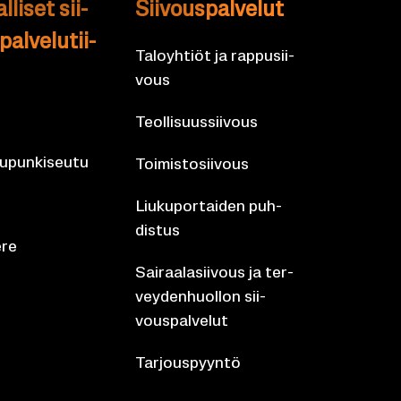
l­li­set sii­
Sii­vous­pal­ve­lut
al­ve­lu­tii­
Ta­lo­yh­tiöt ja rap­pusii­
vous
Teol­li­suus­sii­vous
­pun­ki­seu­tu
Toi­mis­to­sii­vous
Liu­ku­por­tai­den puh­
dis­tus
­re
Sai­raa­la­sii­vous ja ter­
vey­den­huol­lon sii­
vous­pal­ve­lut
Tar­jous­pyyn­tö