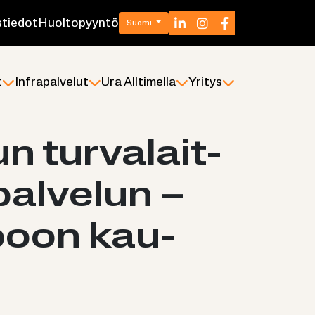
­tie­dot
Huol­to­pyyn­tö
Suomi
t
In­fra­pal­ve­lut
Ura All­ti­mel­la
Yri­tys
n tur­va­lait­
­pal­ve­lun –
­poon kau­