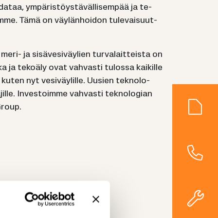
 dataa, ym­pä­ris­töys­tä­väl­li­sem­pää ja te­
am­me. Tämä on väy­län­hoi­don tu­le­vai­suut­
i- ja si­sä­ve­si­väy­lien tur­va­lait­teis­ta on
a te­ko­ä­ly ovat vah­vas­ti tu­los­sa kai­kil­le
, kuten nyt ve­si­väy­lil­le. Uusien tek­no­lo­
jil­le. In­ves­toim­me vah­vas­ti tek­no­lo­gian
 Group.