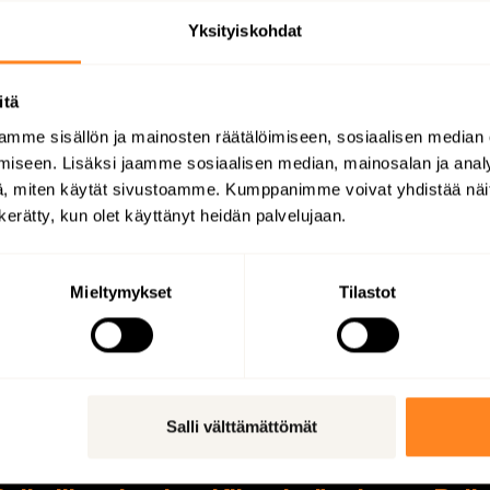
Yksityiskohdat
 joh­ta­vak­si ra­ken­ne­tun eli­nym­pä­ris­tön kun­nos­sa­pi­tä­jäk
s­pal­ve­lut sekä in­fra­struk­tuu­rin kun­nos­sa­pi­don maal­la ja
itä
mää yl­lä­pi­tä­mäl­lä su­ju­via ja tur­val­li­sia eli­nym­pä­ris­tö­
mme sisällön ja mainosten räätälöimiseen, sosiaalisen median
i­mi­van joh­don kans­sa.
iseen. Lisäksi jaamme sosiaalisen median, mainosalan ja analy
, miten käytät sivustoamme. Kumppanimme voivat yhdistää näitä t
n kerätty, kun olet käyttänyt heidän palvelujaan.
Mieltymykset
Tilastot
Salli välttämättömät