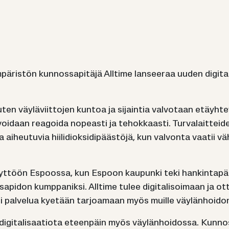
pä­ris­tön kun­nos­sa­pi­tä­jä All­ti­me lan­see­raa uuden di­gi­taa
uten väy­lä­viit­to­jen kun­toa ja si­jain­tia val­vo­taan etäyh­tey
voi­daan rea­goi­da no­peas­ti ja te­hok­kaas­ti. Tur­va­lait­tei­de
 ai­heu­tu­via hii­li­diok­si­di­pääs­tö­jä, kun val­von­ta vaa­tii
yt­töön Es­poos­sa, kun Es­poon kau­pun­ki teki han­kin­ta­pää­
nos­sa­pi­don kump­pa­nik­si. All­ti­me tulee di­gi­ta­li­soi­maan 
­si pal­ve­lua kye­tään tar­joa­maan myös muil­le väy­län­hoi­d
i­gi­ta­li­saa­tio­ta eteen­päin myös väy­län­hoi­dos­sa. Kun­