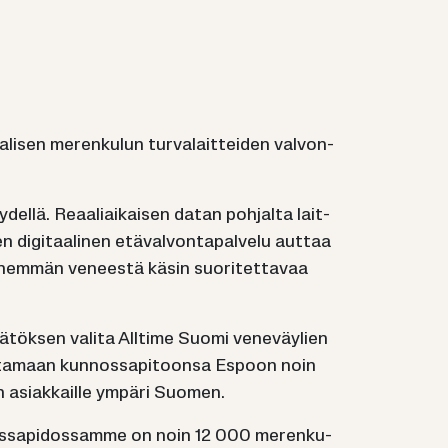
­li­sen me­ren­ku­lun tur­va­lait­tei­den val­von­
­del­lä. Re­aa­liai­kai­sen datan poh­jal­ta lait­
n di­gi­taa­li­nen etä­val­von­ta­pal­ve­lu aut­taa
 vä­hem­män ve­nees­tä käsin suo­ri­tet­ta­vaa
tök­sen va­li­ta All­ti­me Suomi ve­ne­väy­lien
ja ot­ta­maan kun­nos­sa­pi­toon­sa Es­poon noin
on asiak­kail­le ym­pä­ri Suo­men.
nos­sa­pi­dos­sam­me on noin 12 000 me­ren­ku­