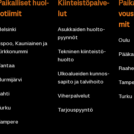
ai­kal­li­set huol­
Kiin­teis­tö­pal­ve­
Pai­ka
o­tii­mit
lut
vous­p
mit
el­sin­ki
Asuk­kai­den huol­to­
pyyn­nöt
Oulu
spoo, Kau­niai­nen ja
irk­ko­num­mi
Tek­ni­nen kiin­teis­tö­
Pää­kau
huol­to
an­taa
Raahe
Ul­koa­luei­den kun­nos­
ur­mi­jär­vi
sa­pi­to ja tal­vi­hoi­to
Tam­pe
ahti
Vi­her­pal­ve­lut
Turku
urku
Tar­jous­pyyn­tö
am­pe­re