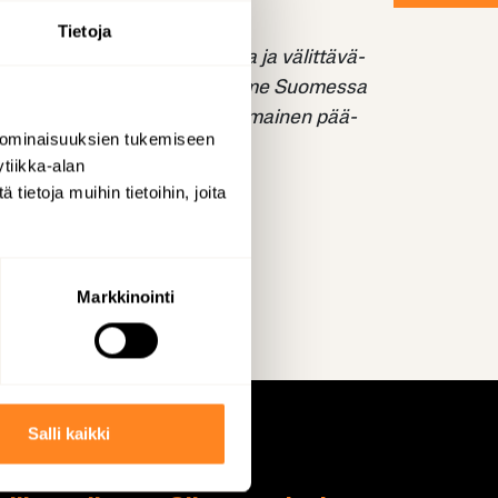
Tietoja
­si. Me hoi­dam­me en­na­koi­va­na ja vä­lit­tä­vä­
 ve­sil­lä. Yli 1000 työn­te­ki­jääm­me Suo­mes­sa
jä. All­ti­me Grou­pin omis­taa ko­ti­mai­nen pää­
 ominaisuuksien tukemiseen
tiikka-alan
ietoja muihin tietoihin, joita
Markkinointi
Salli kaikki