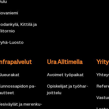
ulu
o­va­nie­mi
o­dan­ky­lä, Kit­ti­lä ja
li­tor­nio
yhä-​Luosto
n­fra­pal­ve­lut
Ura All­ti­mel­la
Yri­t
lueu­ra­kat
Avoi­met työ­pai­kat
Yh­teys
un­nos­sa­pi­don pa­
Opis­ke­li­jat ja työ­har­
Re­fe­r
aut­teet
joit­te­lu
Vas­tuu
e­si­väy­lät ja me­ren­ku­