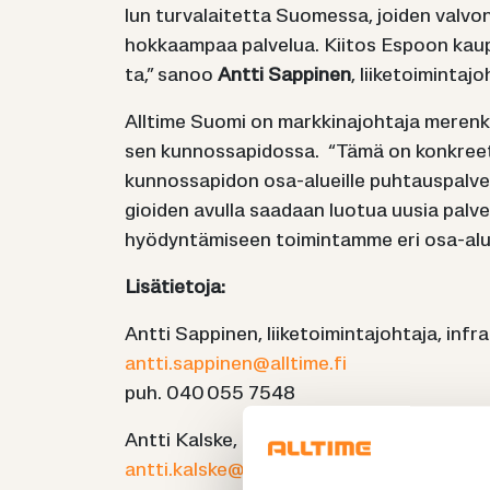
lun tur­va­lai­tet­ta Suo­mes­sa, joi­den val­von­
hok­kaam­paa pal­ve­lua. Kii­tos Es­poon kau­p
ta,” sanoo
Antti Sap­pi­nen
, lii­ke­toi­min­ta­j
All­ti­me Suomi on mark­kin­ajoh­ta­ja me­ren­ku
sen kun­nos­sa­pi­dos­sa. “Tämä on kon­kreet­ti­
kun­nos­sa­pi­don osa-​alueille puh­taus­pal­ve­l
gioi­den avul­la saa­daan luo­tua uusia pal­ve­lui
hyö­dyn­tä­mi­seen toi­min­tam­me eri osa-​alu
Li­sä­tie­to­ja:
Antti Sap­pi­nen, lii­ke­toi­min­ta­joh­ta­ja, in­fr
antti.sap­pi­nen@all­ti­me.fi
puh. 040 055 7548
Antti Kals­ke, markkinointi-​​, viestintä-​ ja va
antti.kals­ke@all­ti­me.fi