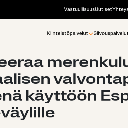
Vas­tuul­li­suus
Uu­ti­set
Yh­teys
Kiin­teis­tö­pal­ve­lut
Sii­vous­pal­ve­lu
see­raa me­ren­ku­lu
aa­li­sen val­von­ta
e­nä käyt­töön Es
väy­lil­le