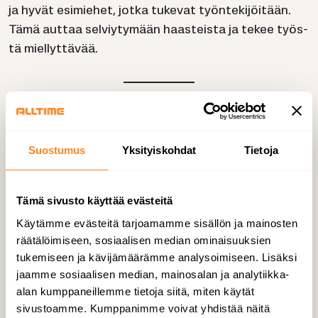
ja hyvät esi­mie­het, jotka tu­ke­vat työn­te­ki­jöi­tään.
Tämä aut­taa sel­viy­ty­mään haas­teis­ta ja tekee työs­
tä miel­lyt­tä­vää.
NÄIN WALEED HOI­TAA TÄMÄN
Vapaa-​ aika:
Viet­tää pal­jon aikaa las­ten­sa kans­sa ja
Suostumus
Yksityiskohdat
Tietoja
käy len­kil­lä. Jos aikaa olisi enem­män jat­kai­si har­ras­
tus­taan jal­ka­pal­lon ja kamp­pai­lu­la­jien pa­ris­sa.
Tämä sivusto käyttää evästeitä
Sel­viy­ty­mi­nen au­tiol­la saa­rel­la:
Sel­viy­tyi­si, jos mu­ka­
Käytämme evästeitä tarjoamamme sisällön ja mainosten
na olisi perhe, työt, Play Sta­tion ja FIFA.
räätälöimiseen, sosiaalisen median ominaisuuksien
tukemiseen ja kävijämäärämme analysoimiseen. Lisäksi
Ys­tä­vän yl­lät­tä­mi­nen:
Menee ky­lään il­moit­ta­mat­ta
jaamme sosiaalisen median, mainosalan ja analytiikka-
ja huu­taa “Yl­lä­tys!”.
alan kumppaneillemme tietoja siitä, miten käytät
sivustoamme. Kumppanimme voivat yhdistää näitä