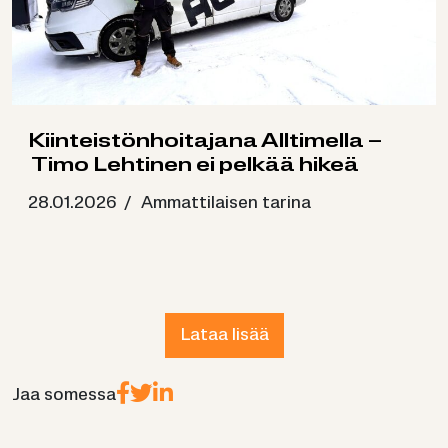
Kiin­teis­tön­hoi­ta­ja­na All­ti­mel­la –
Timo Leh­ti­nen ei pel­kää hikeä
28.01.2026 / Am­mat­ti­lai­sen ta­ri­na
Lataa lisää
Jaa so­mes­sa