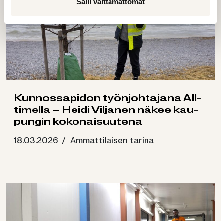
i
Salli välttämättömät
n
t
a
Kun­nos­sa­pi­don työn­joh­ta­ja­na All­
ti­mel­la – Heidi Vil­ja­nen näkee kau­
pun­gin ko­ko­nai­suu­te­na
18.03.2026 / Am­mat­ti­lai­sen ta­ri­na