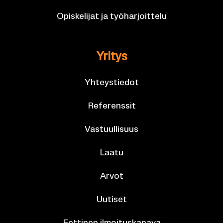
Opis­ke­li­jat ja työ­har­joit­te­lu
Yri­tys
Yh­teys­tie­dot
Re­fe­rens­sit
Vas­tuul­li­suus
Laatu
Arvot
Uu­ti­set