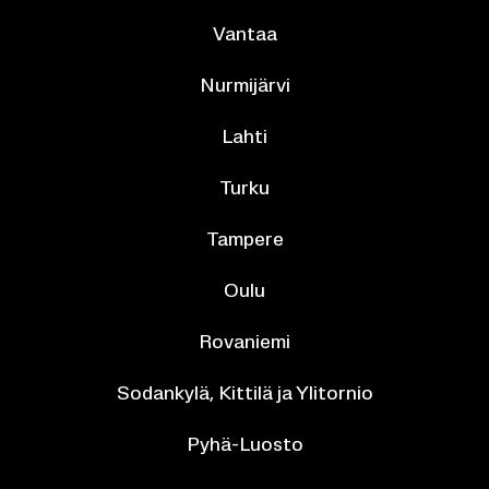
Van­taa
Nur­mi­jär­vi
Lahti
Turku
Tam­pe­re
Oulu
Ro­va­nie­mi
So­dan­ky­lä, Kit­ti­lä ja Yli­tor­nio
Pyhä-​Luosto