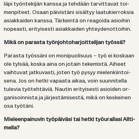
läpi työn­te­ki­jän kans­sa ja teh­dään tar­vit­ta­vat toi­
men­pi­teet. Osaan päi­vis­tä­ni si­säl­tyy laa­tu­kier­rok­sia
asiak­kai­den kans­sa. Tär­kein­tä on rea­goi­da asioi­hin
no­peas­ti, eri­tyi­ses­ti asiak­kai­den yh­tey­den­ot­toi­hin.
Mikä on pa­ras­ta työn­joh­to­har­joit­te­li­jan työs­sä?
Pa­ras­ta työs­sä­ni on mo­ni­puo­li­suus – työ ei kos­kaan
ole tyl­sää, koska aina on jo­tain te­ke­mis­tä. Ai­heet
vaih­tu­vat jat­ku­vas­ti, joten työ pysyy mie­len­kiin­toi­
se­na. Jos on hetki va­paa­ta aikaa, voin suun­ni­tel­la
tu­le­via työ­teh­tä­viä. Nau­tin eri­tyi­ses­ti asioi­den or­
ga­ni­soin­nis­ta ja jär­jes­tä­mi­ses­tä, mikä on kes­kei­nen
osa työ­tä­ni.
Mie­leen­pai­nu­vin työ­päi­vä­si tai hetki työ­ural­la­si All­ti­
mel­la?