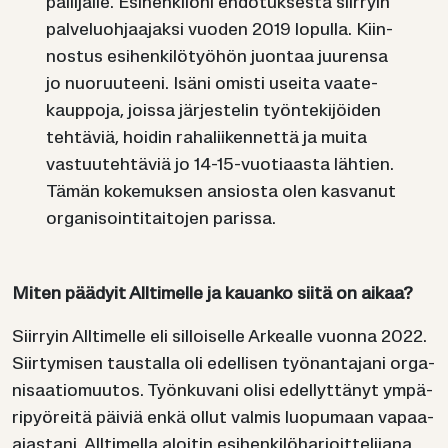
pai­li­jal­le. Esi­hen­ki­lö­ni eh­do­tuk­ses­ta siir­ryin
pal­ve­luoh­jaa­jak­si vuo­den 2019 lo­pul­la. Kiin­
nos­tus esi­hen­ki­lö­työ­hön juon­taa juu­ren­sa
jo nuo­ruu­tee­ni. Isäni omis­ti usei­ta vaa­te­
kaup­po­ja, jois­sa jär­jes­te­lin työn­te­ki­jöi­den
teh­tä­viä, hoi­din ra­ha­lii­ken­net­tä ja muita
vas­tuu­teh­tä­viä jo 14-15-​vuotiaasta läh­tien.
Tämän ko­ke­muk­sen an­sios­ta olen kas­va­nut
or­ga­ni­soin­ti­tai­to­jen pa­ris­sa.
Miten pää­dyit All­ti­mel­le ja kau­an­ko siitä on aikaa?
Siir­ryin All­ti­mel­le eli sil­loi­sel­le Ar­keal­le vuon­na 2022.
Siir­ty­mi­sen taus­tal­la oli edel­li­sen työ­nan­ta­ja­ni or­ga­
ni­saa­tio­muu­tos. Työn­ku­va­ni olisi edel­lyt­tä­nyt ym­pä­
ri­pyö­rei­tä päi­viä enkä ollut val­mis luo­pu­maan vapaa-​
ajastani. All­ti­mel­la aloi­tin esi­hen­ki­lö­har­joit­te­li­ja­na