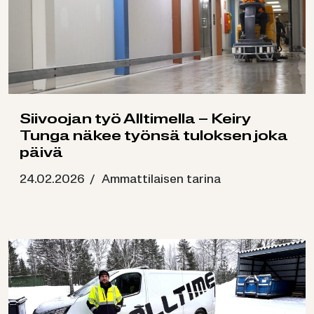
Sii­voo­jan työ All­ti­mel­la – Keiry
Tunga näkee työn­sä tu­lok­sen joka
päivä
24.02.2026 / Am­mat­ti­lai­sen ta­ri­na