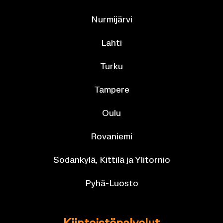
Nur­mi­jär­vi
Lahti
Turku
Tam­pe­re
Oulu
Ro­va­nie­mi
So­dan­ky­lä, Kit­ti­lä ja Yli­tor­nio
Pyhä-​Luosto