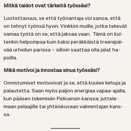
Mitkä tai­dot ovat tär­kei­tä työs­sä­si?
Luo­tet­ta­vuus, se että työ­nan­ta­ja voi sanoa, että
on teh­nyt työn­sä hyvin. Vink­ki­ni muil­le, jotka te­ke­vät
samaa työtä on se, että jak­saa vaan. Tämä on kui­
ten­kin hel­pom­paa kuin kaksi pe­räk­käis­tä tree­ni­päi­
vää ur­hei­lun pa­ris­sa – sil­loin saat­taa olla jalat ha­
poil­la.
Mikä mo­ti­voi ja in­nos­taa sinua työs­sä­si?
On­nis­tu­mi­set mo­ti­voi­vat ja se, että kuu­lee ke­hu­ja ja
pa­lau­tet­ta. Saan myös pal­jon ener­gi­aa vapaa-​ajalla,
kun pää­sen te­ke­mi­siin Pe­lican­sin kans­sa: jut­te­le­
maan pe­laa­jil­le tai yh­teis­ku­vaan val­men­ta­jan kans­
sa.