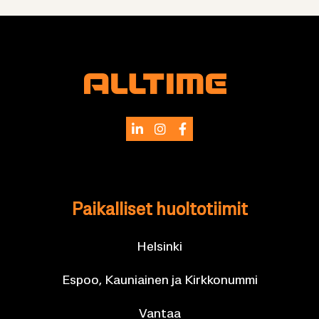
Pai­kal­li­set huol­to­tii­mit
Hel­sin­ki
Espoo, Kau­niai­nen ja Kirk­ko­num­mi
Van­taa