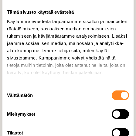
Tämä sivusto käyttää evästeitä
Käytämme evästeitä tarjoamamme sisällön ja mainosten
räätälöimiseen, sosiaalisen median ominaisuuksien
tukemiseen ja kävijämäärämme analysoimiseen. Lisäksi
jaamme sosiaalisen median, mainosalan ja analytiikka-
Kun­nos­sa­pi­don työn­joh­ta­ja­na All­
alan kumppaneillemme tietoja siitä, miten käytät
ti­mel­la – Heidi Vil­ja­nen näkee kau­
sivustoamme. Kumppanimme voivat yhdistää näitä
pun­gin ko­ko­nai­suu­te­na
tietoja muihin tietoihin, joita olet antanut heille tai joita on
kerätty, kun olet käyttänyt heidän palvelujaan.
18.03.2026 / Am­mat­ti­lai­sen ta­ri­na
S
Välttämätön
u
o
s
Mieltymykset
t
u
m
Tilastot