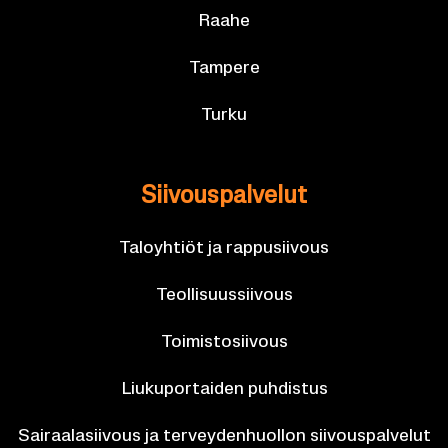
Raahe
Tam­pe­re
Turku
Sii­vous­pal­ve­lut
Ta­lo­yh­tiöt ja rap­pusii­vous
Teol­li­suus­sii­vous
Toi­mis­to­sii­vous
Liu­ku­por­tai­den puh­dis­tus
Sai­raa­la­sii­vous ja ter­vey­den­huol­lon sii­vous­pal­ve­lut