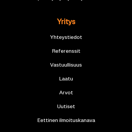
Yri­tys
Yh­teys­tie­dot
Re­fe­rens­sit
Vas­tuul­li­suus
Laatu
Arvot
Uu­ti­set
Eet­ti­nen il­moi­tus­ka­na­va