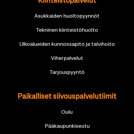
Kiin­teis­tö­pal­ve­lut
Asuk­kai­den huol­to­pyyn­nöt
Tek­ni­nen kiin­teis­tö­huol­to
Ul­koa­luei­den kun­nos­sa­pi­to ja tal­vi­hoi­to
Vi­her­pal­ve­lut
Tar­jous­pyyn­tö
Pai­kal­li­set sii­vous­pal­ve­lu­tii­mit
Oulu
Pää­kau­pun­ki­seu­tu