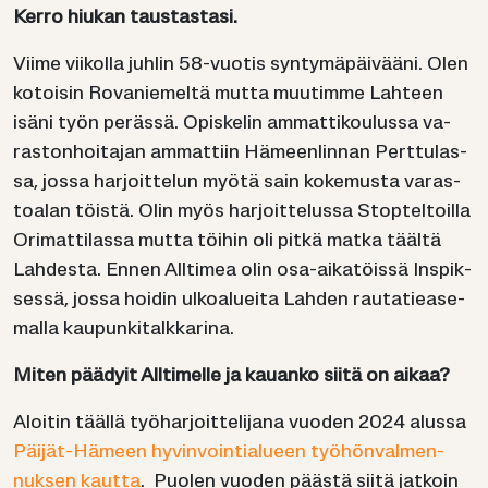
Kerro hiu­kan taus­tas­ta­si.
Viime vii­kol­la juh­lin 58-​vuotis syn­ty­mä­päi­vää­ni. Olen
ko­toi­sin Ro­va­nie­mel­tä mutta muu­tim­me Lah­teen
isäni työn pe­räs­sä. Opis­ke­lin am­mat­ti­kou­lus­sa va­
ras­ton­hoi­ta­jan am­mat­tiin Hä­meen­lin­nan Pert­tu­las­
sa, jossa har­joit­te­lun myötä sain ko­ke­mus­ta va­ras­
toa­lan töis­tä. Olin myös har­joit­te­lus­sa Stop­tel­toil­la
Ori­mat­ti­las­sa mutta töi­hin oli pitkä matka tääl­tä
Lah­des­ta. Ennen All­ti­mea olin osa-​aikatöissä Ins­pik­
ses­sä, jossa hoi­din ul­koa­luei­ta Lah­den rau­ta­tie­a­se­
mal­la kau­pun­ki­talk­ka­ri­na.
Miten pää­dyit All­ti­mel­le ja kau­an­ko siitä on aikaa?
Aloi­tin tääl­lä työ­har­joit­te­li­ja­na vuo­den 2024 alus­sa
Päijät-​Hämeen hy­vin­voin­tia­lu­een työ­hön­val­men­
nuk­sen kaut­ta
. Puo­len vuo­den pääs­tä siitä jat­koin