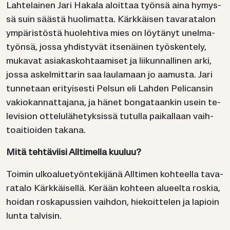
Lah­te­lai­nen Jari Ha­ka­la aloit­taa työn­sä aina hy­mys­
sä suin sääs­tä huo­li­mat­ta. Kärk­käi­sen ta­va­ra­ta­lon
ym­pä­ris­tös­tä huo­leh­ti­va mies on löy­tä­nyt unel­ma­
työn­sä, jossa yh­dis­ty­vät it­se­näi­nen työs­ken­te­ly,
mu­ka­vat asia­kas­koh­taa­mi­set ja lii­kun­nal­li­nen arki,
jossa as­kel­mit­ta­rin saa lau­la­maan jo aa­mus­ta. Jari
tun­ne­taan eri­tyi­ses­ti Pel­sun eli Lah­den Pe­lican­sin
va­kio­kan­nat­ta­ja­na, ja hänet bon­ga­taan­kin usein te­
le­vi­sion ot­te­lu­lä­he­tyk­sis­sä tu­tul­la pai­kal­laan vaih­
toai­tioi­den ta­ka­na.
Mitä teh­tä­vii­si All­ti­mel­la kuu­luu?
Toi­min ul­koa­lue­työn­te­ki­jä­nä All­ti­men koh­teel­la ta­va­
ra­ta­lo Kärk­käi­sel­lä. Ke­rään koh­teen alu­eel­ta ros­kia,
hoi­dan ros­ka­pus­sien vaih­don, hie­koit­te­len ja la­pioin
lunta tal­vi­sin.