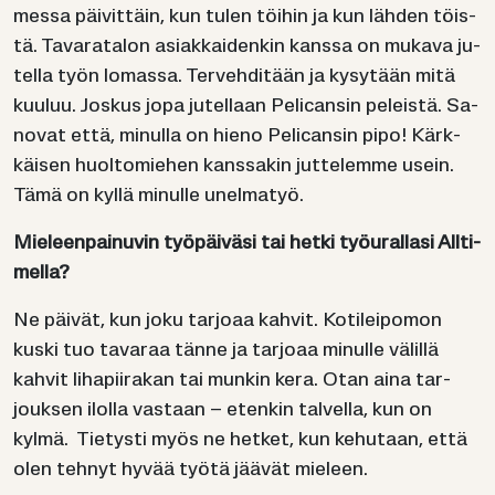
mes­sa päi­vit­täin, kun tulen töi­hin ja kun läh­den töis­
tä. Ta­va­ra­ta­lon asiak­kai­den­kin kans­sa on mu­ka­va ju­
tel­la työn lo­mas­sa. Ter­veh­di­tään ja ky­sy­tään mitä
kuu­luu. Jos­kus jopa ju­tel­laan Pe­lican­sin pe­leis­tä. Sa­
no­vat että, mi­nul­la on hieno Pe­lican­sin pipo! Kärk­
käi­sen huol­to­mie­hen kans­sa­kin jut­te­lem­me usein.
Tämä on kyllä mi­nul­le unel­ma­työ.
Mie­leen­pai­nu­vin työ­päi­vä­si tai hetki työ­ural­la­si All­ti­
mel­la?
Ne päi­vät, kun joku tar­jo­aa kah­vit. Ko­ti­lei­po­mon
kuski tuo ta­va­raa tänne ja tar­jo­aa mi­nul­le vä­lil­lä
kah­vit li­ha­pii­ra­kan tai mun­kin kera. Otan aina tar­
jouk­sen ilol­la vas­taan – eten­kin tal­vel­la, kun on
kylmä. Tie­tys­ti myös ne het­ket, kun ke­hu­taan, että
olen teh­nyt hyvää työtä jää­vät mie­leen.