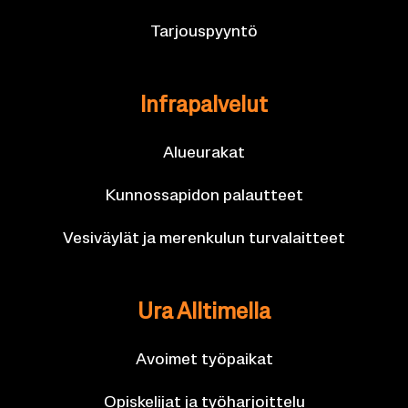
Tar­jous­pyyn­tö
In­fra­pal­ve­lut
Alueu­ra­kat
Kun­nos­sa­pi­don pa­laut­teet
Ve­si­väy­lät ja me­ren­ku­lun tur­va­lait­teet
Ura All­ti­mel­la
Avoi­met työ­pai­kat
Opis­ke­li­jat ja työ­har­joit­te­lu