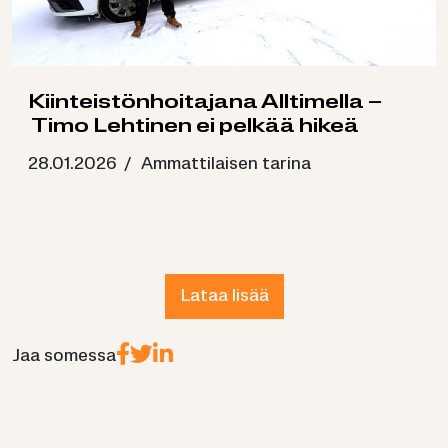
Kiin­teis­tön­hoi­ta­ja­na All­ti­mel­la –
Timo Leh­ti­nen ei pel­kää hikeä
28.01.2026 / Am­mat­ti­lai­sen ta­ri­na
Lataa lisää
Jaa so­mes­sa