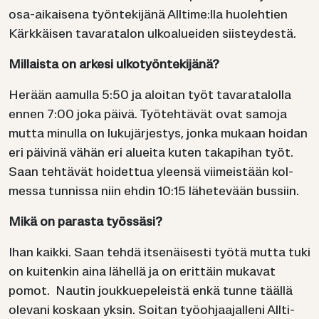
osa-​aikaisena työn­te­ki­jä­nä All­ti­me:lla huo­leh­tien
Kärk­käi­sen ta­va­ra­ta­lon ul­koa­luei­den siis­tey­des­tä.
Mil­lais­ta on ar­ke­si ul­ko­työn­te­ki­jä­nä?
He­rään aa­mul­la 5:50 ja aloi­tan työt ta­va­ra­ta­lol­la
ennen 7:00 joka päivä. Työ­teh­tä­vät ovat sa­mo­ja
mutta mi­nul­la on lu­ku­jär­jes­tys, jonka mu­kaan hoi­dan
eri päi­vi­nä vähän eri aluei­ta kuten ta­ka­pi­han työt.
Saan teh­tä­vät hoi­det­tua yleen­sä vii­meis­tään kol­
mes­sa tun­nis­sa niin ehdin 10:15 lä­he­te­vään bus­siin.
Mikä on pa­ras­ta työs­sä­si?
Ihan kaik­ki. Saan tehdä it­se­näi­ses­ti työtä mutta tuki
on kui­ten­kin aina lä­hel­lä ja on erit­täin mu­ka­vat
pomot. Nau­tin jouk­kue­pe­leis­tä enkä tunne tääl­lä
ole­va­ni kos­kaan yksin. Soi­tan työ­oh­jaa­jal­le­ni All­ti­