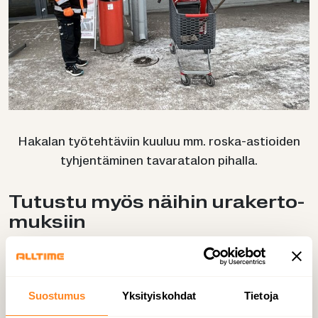
Ha­ka­lan työ­teh­tä­viin kuu­luu mm. roska-​astioiden
tyh­jen­tä­mi­nen ta­va­ra­ta­lon pi­hal­la.
Tu­tus­tu myös näi­hin ura­ker­to­
muk­siin
Suostumus
Yksityiskohdat
Tietoja