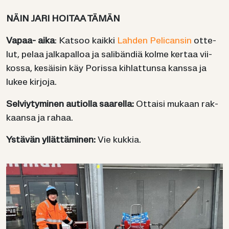
NÄIN JARI HOI­TAA TÄMÄN
Vapaa-​ aika
: Kat­soo kaik­ki
Lah­den Pe­lican­sin
ot­te­
lut, pelaa jal­ka­pal­loa ja sa­libän­diä kolme ker­taa vii­
kos­sa, ke­säi­sin käy Po­ris­sa kih­lat­tun­sa kans­sa ja
lukee kir­jo­ja.
Sel­viy­ty­mi­nen au­tiol­la saa­rel­la:
Ot­tai­si mu­kaan rak­
kaan­sa ja rahaa.
Ys­tä­vän yl­lät­tä­mi­nen:
Vie kuk­kia.