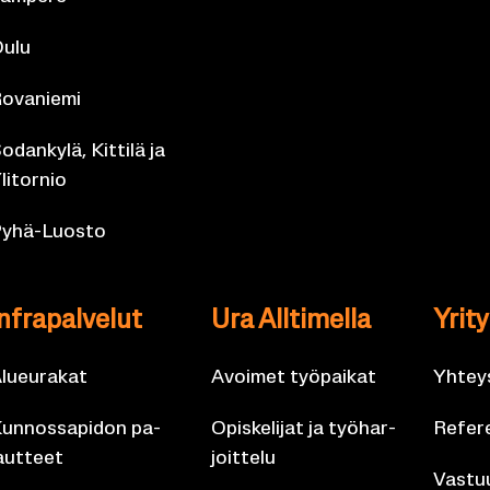
ulu
o­va­nie­mi
o­dan­ky­lä, Kit­ti­lä ja
li­tor­nio
yhä-​Luosto
n­fra­pal­ve­lut
Ura All­ti­mel­la
Yri­t
lueu­ra­kat
Avoi­met työ­pai­kat
Yh­teys
un­nos­sa­pi­don pa­
Opis­ke­li­jat ja työ­har­
Re­fe­r
aut­teet
joit­te­lu
Vas­tuu