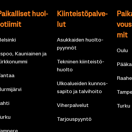
ai­kal­li­set huol­
Kiin­teis­tö­pal­ve­
Pai­ka
o­tii­mit
lut
vous­p
mit
el­sin­ki
Asuk­kai­den huol­to­
pyyn­nöt
Oulu
spoo, Kau­niai­nen ja
irk­ko­num­mi
Tek­ni­nen kiin­teis­tö­
Pää­kau
huol­to
an­taa
Raahe
Ul­koa­luei­den kun­nos­
ur­mi­jär­vi
sa­pi­to ja tal­vi­hoi­to
Tam­pe
ahti
Vi­her­pal­ve­lut
Turku
urku
Tar­jous­pyyn­tö
am­pe­re