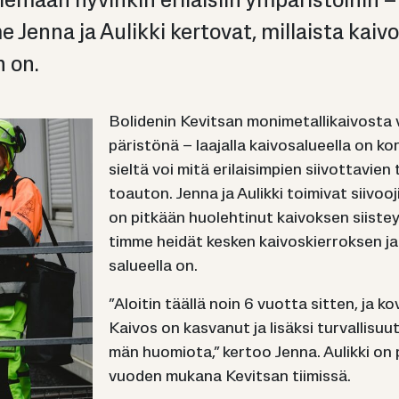
­le­mään hy­vin­kin eri­lai­siin ym­pä­ris­töi­hin
m­me Jenna ja Au­lik­ki ker­to­vat, mil­lais­ta kai­
en on.
Bo­li­de­nin Ke­vit­san mo­ni­me­tal­li­kai­vos­
pä­ris­tö­nä – laa­jal­la kai­vo­sa­lu­eel­la on kor­
siel­tä voi mitä eri­lai­sim­pien sii­vot­ta­vien 
toau­ton. Jenna ja Au­lik­ki toi­mi­vat sii­voo­j
on pit­kään huo­leh­ti­nut kai­vok­sen siis­tey­
tim­me hei­dät kes­ken kai­vos­kier­rok­sen ja se
sa­lu­eel­la on.
”Aloi­tin tääl­lä noin 6 vuot­ta sit­ten, ja ko
Kai­vos on kas­va­nut ja li­säk­si tur­val­li­s
män huo­mio­ta,” ker­too Jenna. Au­lik­ki on p
vuo­den mu­ka­na Ke­vit­san tii­mis­sä.