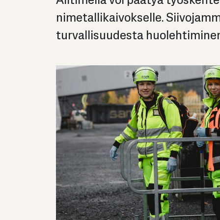
All­ti­mel­la voi pää­tyä työs­ken­te
ni­me­tal­li­kai­vok­sel­le. Sii­vo­ja
tur­val­li­suu­des­ta huo­leh­ti­mi­n