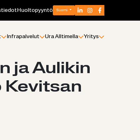
­tie­dot
Huol­to­pyyn­tö
Suomi
t
In­fra­pal­ve­lut
Ura All­ti­mel­la
Yri­tys
n ja Au­li­kin
ö Ke­vit­san