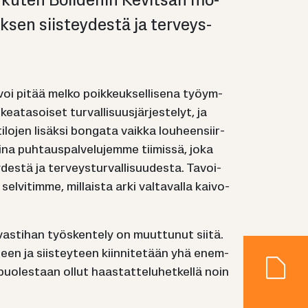
 – kuten Bo­li­de­nin Ke­vit­san mo­
vok­sen siis­tey­des­tä ja ter­veys­
ta voi pitää melko poik­keuk­sel­li­se­na työym­
kea­ta­soi­set tur­val­li­suus­jär­jes­te­lyt, ja
ti­lo­jen li­säk­si bon­ga­ta vaik­ka lou­heen­siir­
i­na puh­taus­pal­ve­lu­jem­me tii­mis­sä, joka
des­tä ja ter­veys­tur­val­li­suu­des­ta. Ta­voi­
l­vi­tim­me, mil­lais­ta arki val­ta­val­la kai­vo­
­vas­ti­han työs­ken­te­ly on muut­tu­nut siitä.
uu­teen ja siis­tey­teen kiin­ni­te­tään yhä enem­
uo­les­taan ollut haas­tat­te­lu­het­kel­lä noin