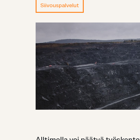
Sii­vous­pal­ve­lut