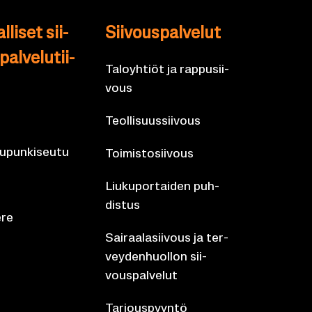
l­li­set sii­
Sii­vous­pal­ve­lut
al­ve­lu­tii­
Ta­lo­yh­tiöt ja rap­pusii­
vous
Teol­li­suus­sii­vous
­pun­ki­seu­tu
Toi­mis­to­sii­vous
Liu­ku­por­tai­den puh­
dis­tus
­re
Sai­raa­la­sii­vous ja ter­
vey­den­huol­lon sii­
vous­pal­ve­lut
Tar­jous­pyyn­tö