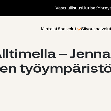
Vas­tuul­li­suus
Uu­ti­set
Yh­teys
Kiin­teis­tö­pal­ve­lut
Sii­vous­pal­ve­lu
ll­ti­mel­la – Jen­na
­nen työym­pä­ris­t