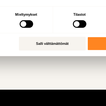
Mieltymykset
Tilastot
­li­de­nin re­fe­rens­siin
Salli välttämättömät